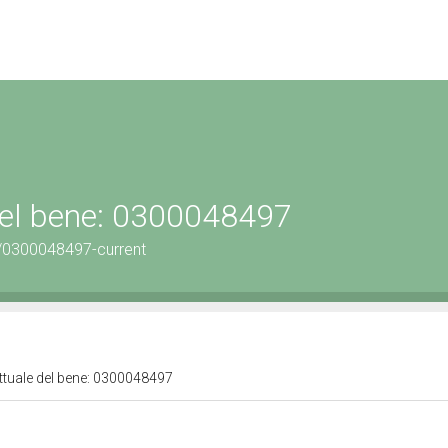
 del bene: 0300048497
/0300048497-current
attuale del bene: 0300048497