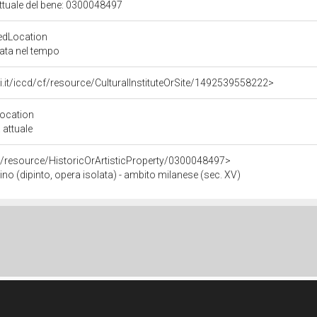
attuale del bene: 0300048497
edLocation
zata nel tempo
rali.it/iccd/cf/resource/CulturalInstituteOrSite/1492539558222>
Location
 attuale
o/resource/HistoricOrArtisticProperty/0300048497>
 (dipinto, opera isolata) - ambito milanese (sec. XV)