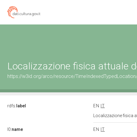
Localizzazione fisica attuale
https://w3id.org/arco/resource/TimeIndexedTypedLocation
rdfs:
label
EN
IT
Localizzazione fisica 
l0:
name
EN
IT