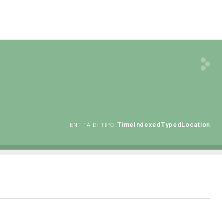
TimeIndexedTypedLocation
ENTITÀ DI TIPO: