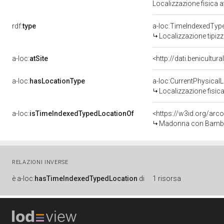
Localizzazione fisica 
rdf:
type
a-loc:TimeIndexedTyp
Localizzazione tipiz
a-loc:
atSite
<http://dati.benicultu
a-loc:
hasLocationType
a-loc:CurrentPhysical
Localizzazione fisica
a-loc:
isTimeIndexedTypedLocationOf
<https://w3id.org/arc
Madonna con Bambino
RELAZIONI INVERSE
è
a-loc:
hasTimeIndexedTypedLocation
di
1 risorsa