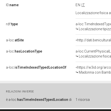
l0:
name
EN
IT
Localizzazione fisica 
rdf:
type
a-loc:TimeIndexedTyp
Localizzazione tipiz
a-loc:
atSite
<http://dati.benicultu
a-loc:
hasLocationType
a-loc:CurrentPhysical
Localizzazione fisica
a-loc:
isTimeIndexedTypedLocationOf
<https://w3id.org/arc
Madonna con Bambino 
RELAZIONI INVERSE
è
a-loc:
hasTimeIndexedTypedLocation
di
1 risorsa