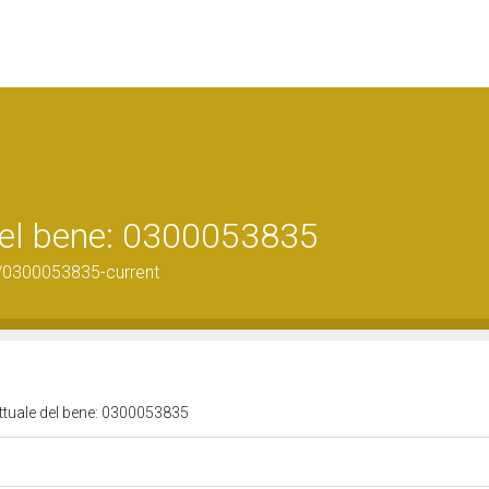
 del bene: 0300053835
/0300053835-current
attuale del bene: 0300053835