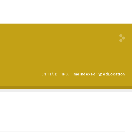
TimeIndexedTypedLocation
ENTITÀ DI TIPO: