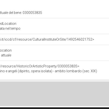
attuale del bene: 0300053835
edLocation
zata nel tempo
rali.it/iccd/cf/resource/CulturalInstituteOrSite/1492546021752>
Location
 attuale
o/resource/HistoricOrArtisticProperty/0300053835>
e angeli (dipinto, opera isolata) - ambito lombardo (sec. XIX)