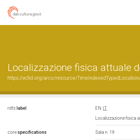
Localizzazione fisica attuale
https://w3id.org/arco/resource/TimeIndexedTypedLocation
rdfs:
label
EN
IT
Localizzazione fisica 
core:
specifications
Sala n. 19