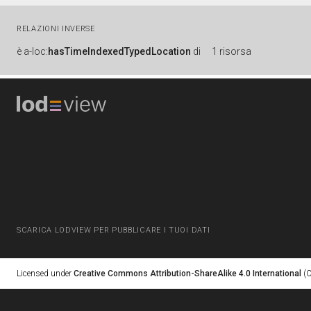
RELAZIONI INVERSE
è
a-loc:
hasTimeIndexedTypedLocation
di
1 risorsa
SCARICA LODVIEW PER PUBBLICARE I TUOI DATI
Licensed under
Creative Commons Attribution-ShareAlike 4.0 International
(C