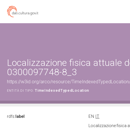
Localizzazione fisica attuale d
0300097748-8_3
https://w3id.org/arco/resource/TimeIndexedTypedLocation
TimeIndexedTypedLocation
ENTITÀ DI TIPO:
rdfs:
label
EN
IT
Localizzazione fisica 