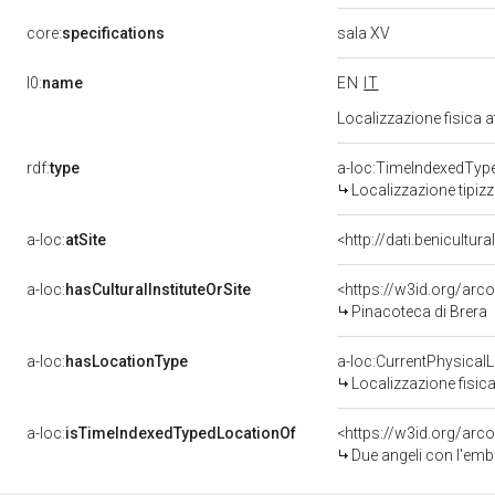
sala XV
core:
specifications
l0:
name
EN
IT
Localizzazione fisica 
rdf:
type
a-loc:TimeIndexedTyp
Localizzazione tipiz
a-loc:
atSite
<http://dati.benicultu
a-loc:
hasCulturalInstituteOrSite
<https://w3id.org/arc
Pinacoteca di Brera
a-loc:
hasLocationType
a-loc:CurrentPhysical
Localizzazione fisica
a-loc:
isTimeIndexedTypedLocationOf
<https://w3id.org/arc
Due angeli con l'emblema della