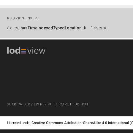
RELAZIONI INVERSE
è
a-loc:
hasTimeIndexedTypedLocation
di
1 risorsa
SCARICA LODVIEW PER PUBBLICARE I TUOI DATI
Licensed under
Creative Commons Attribution-ShareAlike 4.0 International
(C