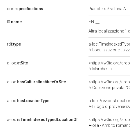
core:
specifications
Pianoterra/ vetrina A
l0:
name
EN
IT
Altra localizzazione 1
rdf:
type
a-loc:TimeIndexedTyp
Localizzazione tipiz
a-loc:
atSite
<https://w3id.org/ar
Marchesini
a-loc:
hasCulturalInstituteOrSite
<https://w3id.org/ar
Collezione privata "G
a-loc:
hasLocationType
a-loc:PreviousLocatio
Luogo di provenienz
a-loc:
isTimeIndexedTypedLocationOf
<https://w3id.org/ar
olla - Ambito romano 