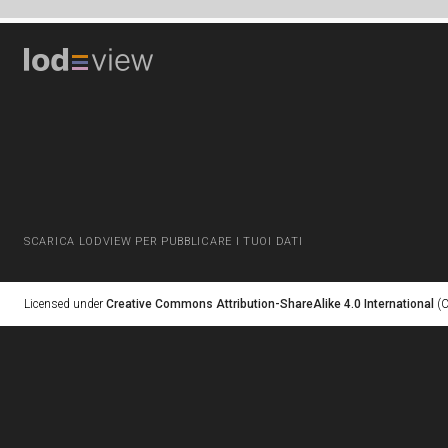
SCARICA LODVIEW PER PUBBLICARE I TUOI DATI
Licensed under
Creative Commons Attribution-ShareAlike 4.0 International
(C