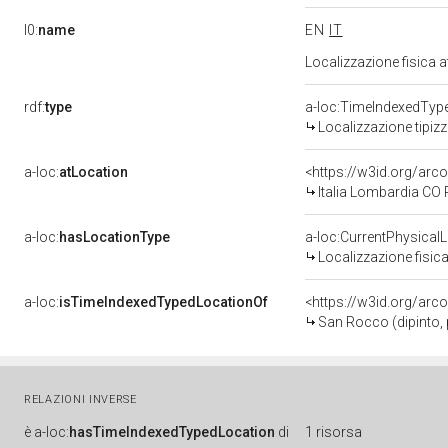
l0:
name
EN
IT
Localizzazione fisica 
rdf:
type
a-loc:TimeIndexedTyp
Localizzazione tipiz
a-loc:
atLocation
<https://w3id.org/ar
Italia Lombardia CO P
a-loc:
hasLocationType
a-loc:CurrentPhysical
Localizzazione fisica
a-loc:
isTimeIndexedTypedLocationOf
<https://w3id.org/arc
San Rocco (dipinto,
RELAZIONI INVERSE
è
a-loc:
hasTimeIndexedTypedLocation
di
1 risorsa