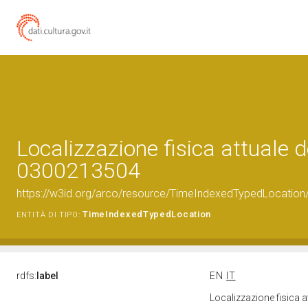
Localizzazione fisica attuale d
0300213504
https://w3id.org/arco/resource/TimeIndexedTypedLocation
TimeIndexedTypedLocation
ENTITÀ DI TIPO:
rdfs:
label
EN
IT
Localizzazione fisica 