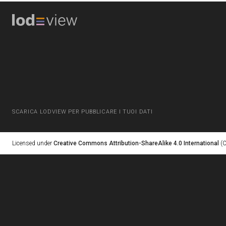
SCARICA LODVIEW PER PUBBLICARE I TUOI DATI
Licensed under
Creative Commons Attribution-ShareAlike 4.0 International
(C