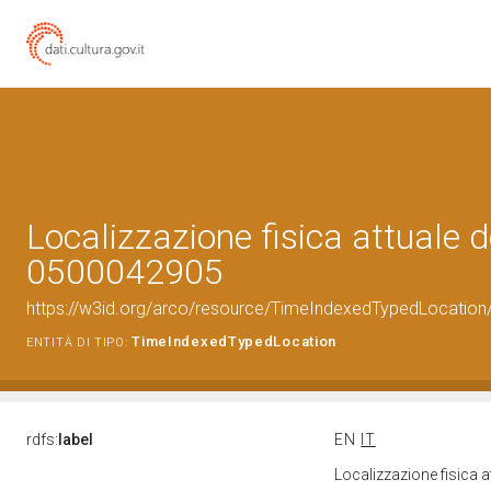
Localizzazione fisica attuale d
0500042905
https://w3id.org/arco/resource/TimeIndexedTypedLocation
TimeIndexedTypedLocation
ENTITÀ DI TIPO:
rdfs:
label
EN
IT
Localizzazione fisica 