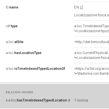
l0:
name
EN
IT
Localizzazione fisica 
rdf:
type
a-loc:TimeIndexedTyp
Localizzazione tipiz
a-loc:
atSite
<http://dati.benicultu
a-loc:
hasLocationType
a-loc:CurrentPhysical
Localizzazione fisica
a-loc:
isTimeIndexedTypedLocationOf
<https://w3id.org/arc
Madonna con Bambino 
RELAZIONI INVERSE
è
a-loc:
hasTimeIndexedTypedLocation
di
1 risorsa