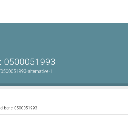
ne: 0500051993
/0500051993-alternative-1
 del bene: 0500051993