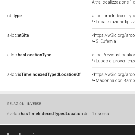
Altra localizzazione 1
rdf:
type
a-loc:TimeIndexedTyp
Localizzazione tipiz
a-loc:
atSite
<https://w3id.org/a
S. Eufemia
a-loc:
hasLocationType
a-loc:PreviousLocatio
Luogo di provenienz
a-loc:
isTimeIndexedTypedLocationOf
<https://w3id.org/arc
Madonna con Bambino 
RELAZIONI INVERSE
è
a-loc:
hasTimeIndexedTypedLocation
di
1 risorsa