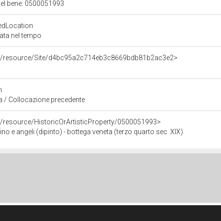
 del bene: 0500051993
edLocation
zata nel tempo
rco/resource/Site/d4bc95a2c714eb3c8669bdb81b2ac3e2>
n
a / Collocazione precedente
o/resource/HistoricOrArtisticProperty/0500051993>
e angeli (dipinto) - bottega veneta (terzo quarto sec. XIX)