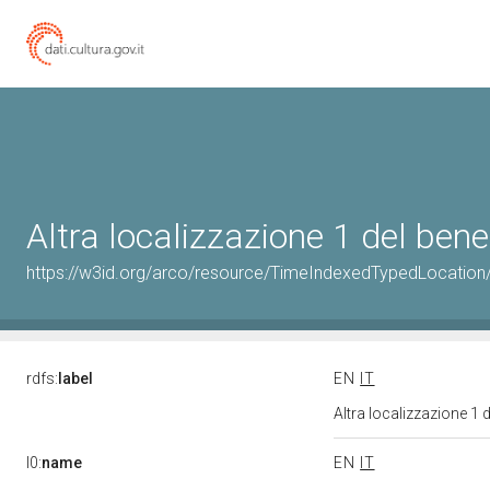
Altra localizzazione 1 del be
https://w3id.org/arco/resource/TimeIndexedTypedLocation
rdfs:
label
EN
IT
Altra localizzazione 1
l0:
name
EN
IT