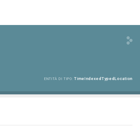
TimeIndexedTypedLocation
ENTITÀ DI TIPO: