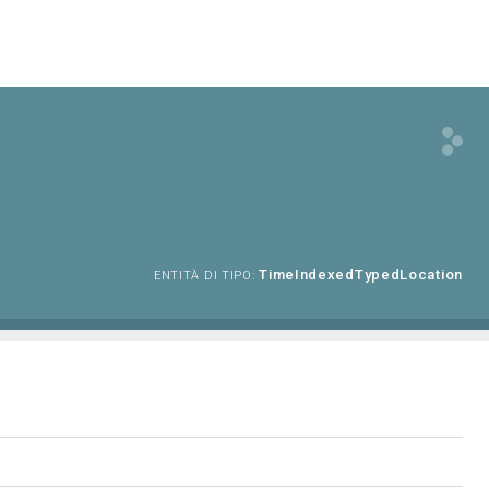
TimeIndexedTypedLocation
ENTITÀ DI TIPO: