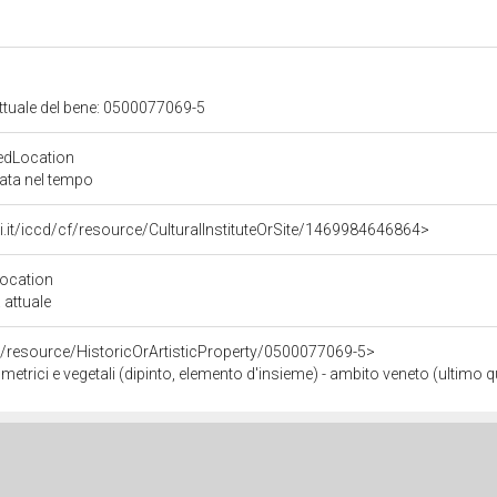
attuale del bene: 0500077069-5
edLocation
zata nel tempo
rali.it/iccd/cf/resource/CulturalInstituteOrSite/1469984646864>
Location
 attuale
o/resource/HistoricOrArtisticProperty/0500077069-5>
metrici e vegetali (dipinto, elemento d'insieme) - ambito veneto (ultimo q