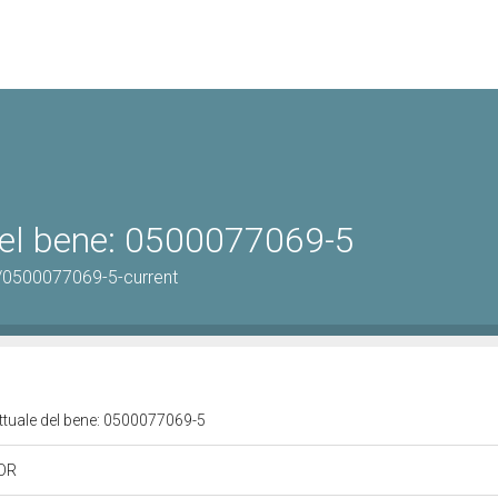
 del bene: 0500077069-5
/0500077069-5-current
attuale del bene: 0500077069-5
 OR