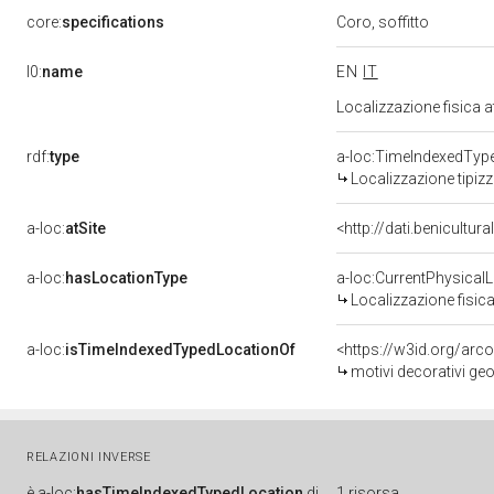
core:
specifications
Coro, soffitto
l0:
name
EN
IT
Localizzazione fisica 
rdf:
type
a-loc:TimeIndexedTyp
Localizzazione tipiz
a-loc:
atSite
<http://dati.benicultu
a-loc:
hasLocationType
a-loc:CurrentPhysical
Localizzazione fisica
a-loc:
isTimeIndexedTypedLocationOf
<https://w3id.org/arc
motivi decorativi geo
RELAZIONI INVERSE
è
a-loc:
hasTimeIndexedTypedLocation
di
1 risorsa