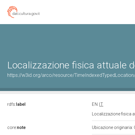
Localizzazione fisica attuale
https://w3id.org/arco/resource/TimeIndexedTypedLocation
rdfs:
label
EN
IT
Localizzazione fisica 
core:
note
Ubicazione originaria: