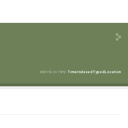
TimeIndexedTypedLocation
ENTITÀ DI TIPO: