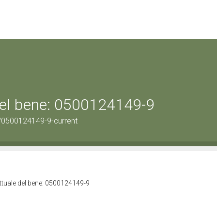
 del bene: 0500124149-9
/0500124149-9-current
attuale del bene: 0500124149-9