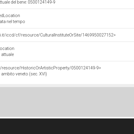
attuale del bene: 0500124149-9
edLocation
zata nel tempo
rali.it/iccd/cf/resource/CulturalInstituteOrSite/1469950027152>
Location
 attuale
o/resource/HistoricOrArtisticProperty/0500124149-9>
 ambito veneto (sec. XVI)