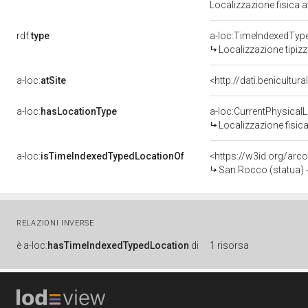
Localizzazione fisica 
rdf:
type
a-loc:TimeIndexedTyp
Localizzazione tipiz
a-loc:
atSite
<http://dati.benicultu
a-loc:
hasLocationType
a-loc:CurrentPhysical
Localizzazione fisica
a-loc:
isTimeIndexedTypedLocationOf
<https://w3id.org/arc
San Rocco (statua) -
RELAZIONI INVERSE
è
a-loc:
hasTimeIndexedTypedLocation
di
1 risorsa