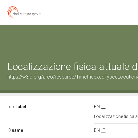
Localizzazione fisica attuale
https://w3id.org/arco/resource/TimeIndexedTypedLocation
rdfs:
label
EN
IT
Localizzazione fisica 
l0:
name
EN
IT