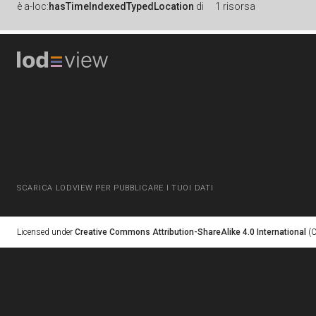
è
a-loc:
hasTimeIndexedTypedLocation
di
1 risorsa
SCARICA LODVIEW PER PUBBLICARE I TUOI DATI
Licensed under
Creative Commons Attribution-ShareAlike 4.0 International
(C