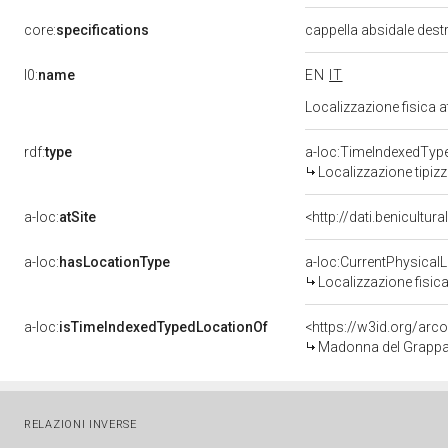
core:
specifications
cappella absidale dest
l0:
name
EN
IT
Localizzazione fisica 
rdf:
type
a-loc:TimeIndexedTyp
Localizzazione tipiz
a-loc:
atSite
<http://dati.benicultu
a-loc:
hasLocationType
a-loc:CurrentPhysical
Localizzazione fisica
a-loc:
isTimeIndexedTypedLocationOf
<https://w3id.org/arc
Madonna del Grappa,
RELAZIONI INVERSE