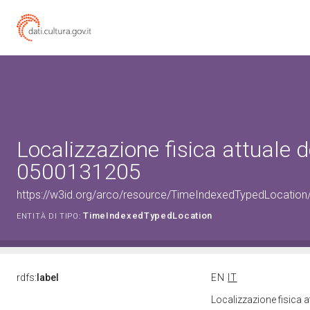
Localizzazione fisica attuale d
0500131205
https://w3id.org/arco/resource/TimeIndexedTypedLocation
TimeIndexedTypedLocation
ENTITÀ DI TIPO:
rdfs:
label
EN
IT
Localizzazione fisica 