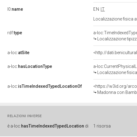
l0:
name
EN
IT
Localizzazione fisica 
rdf:
type
a-loc:TimeIndexedTyp
Localizzazione tipiz
a-loc:
atSite
<http://dati.benicultu
a-loc:
hasLocationType
a-loc:CurrentPhysical
Localizzazione fisica
a-loc:
isTimeIndexedTypedLocationOf
<https://w3id.org/arc
Madonna con Bambino 
RELAZIONI INVERSE
è
a-loc:
hasTimeIndexedTypedLocation
di
1 risorsa