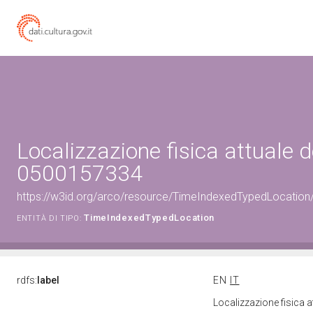
Localizzazione fisica attuale d
0500157334
https://w3id.org/arco/resource/TimeIndexedTypedLocation
TimeIndexedTypedLocation
ENTITÀ DI TIPO:
rdfs:
label
EN
IT
Localizzazione fisica 