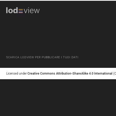
SCARICA LODVIEW PER PUBBLICARE I TUOI DATI
Licensed under
Creative Commons Attribution-ShareAlike 4.0 International
(C