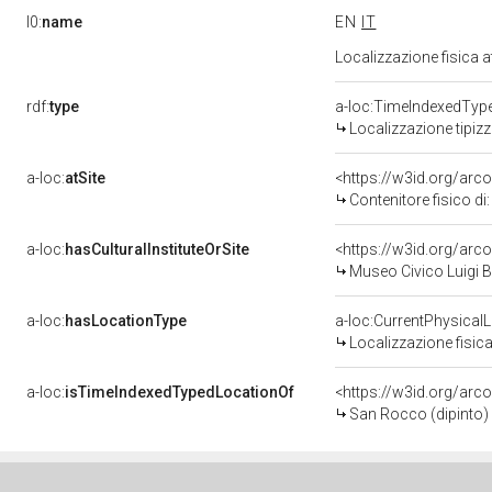
l0:
name
EN
IT
Localizzazione fisica 
rdf:
type
a-loc:TimeIndexedTyp
Localizzazione tipiz
a-loc:
atSite
<https://w3id.org/ar
Contenitore fisico di
a-loc:
hasCulturalInstituteOrSite
<https://w3id.org/arc
Museo Civico Luigi B
a-loc:
hasLocationType
a-loc:CurrentPhysical
Localizzazione fisica
a-loc:
isTimeIndexedTypedLocationOf
<https://w3id.org/arc
San Rocco (dipinto) 