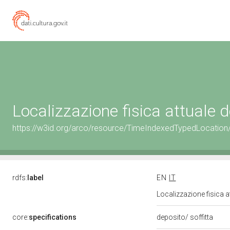
Localizzazione fisica attuale
https://w3id.org/arco/resource/TimeIndexedTypedLocation
rdfs:
label
EN
IT
Localizzazione fisica 
core:
specifications
deposito/ soffitta