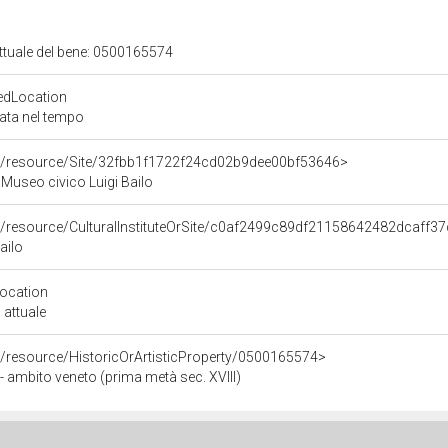
attuale del bene: 0500165574
edLocation
zata nel tempo
co/resource/Site/32fbb1f1722f24cd02b9dee00bf53646>
: Museo civico Luigi Bailo
o/resource/CulturalInstituteOrSite/c0af2499c89df21158642482dcaff3
ailo
Location
 attuale
o/resource/HistoricOrArtisticProperty/0500165574>
- ambito veneto (prima metà sec. XVIII)