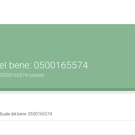
 del bene: 0500165574
/0500165574-current
attuale del bene: 0500165574