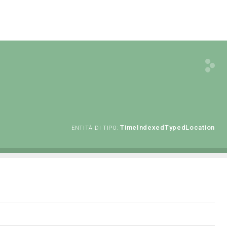
TimeIndexedTypedLocation
ENTITÀ DI TIPO: