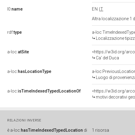
l0:
name
EN
IT
Altra localizzazione 1
rdf:
type
a-loc:TimeIndexedTyp
Localizzazione tipiz
a-loc:
atSite
<https://w3id.org/ar
Ca' del Duca
a-loc:
hasLocationType
a-loc:PreviousLocatio
Luogo di provenienz
a-loc:
isTimeIndexedTypedLocationOf
<https://w3id.org/arc
motivi decorativi geo
RELAZIONI INVERSE
è
a-loc:
hasTimeIndexedTypedLocation
di
1 risorsa