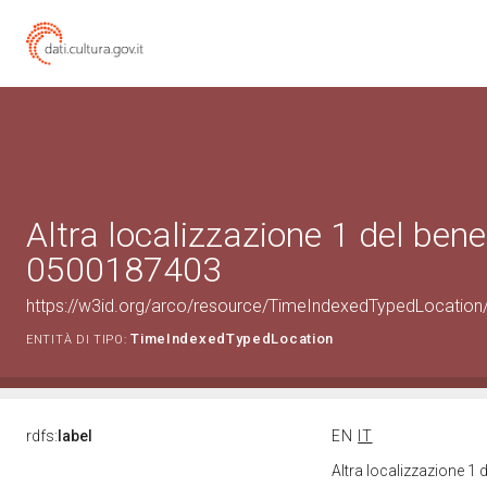
Altra localizzazione 1 del bene
0500187403
https://w3id.org/arco/resource/TimeIndexedTypedLocation
TimeIndexedTypedLocation
ENTITÀ DI TIPO:
rdfs:
label
EN
IT
Altra localizzazione 1