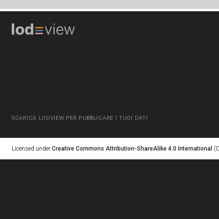
SCARICA LODVIEW PER PUBBLICARE I TUOI DATI
Licensed under
Creative Commons Attribution-ShareAlike 4.0 International
(C