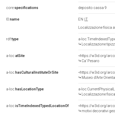
core:
specifications
deposito cassa 9
l0:
name
EN
IT
Localizzazione fisica 
rdf:
type
a-loc:TimeIndexedTyp
Localizzazione tipiz
a-loc:
atSite
<https://w3id.org/ar
Ca' Pesaro
a-loc:
hasCulturalInstituteOrSite
<https://w3id.org/arc
Museo d'Arte Orienta
a-loc:
hasLocationType
a-loc:CurrentPhysical
Localizzazione fisica
a-loc:
isTimeIndexedTypedLocationOf
<https://w3id.org/arc
motivi decorativi geo