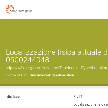
Localizzazione fisica attuale d
0500244048
https://w3id.org/arco/resource/TimeIndexedTypedLocation
TimeIndexedTypedLocation
ENTITÀ DI TIPO:
rdfs:
label
EN
IT
Localizzazione fisica 