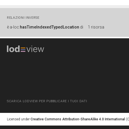
RELAZIONI INVERSE
è
a-loc:
hasTimeIndexedTypedLocation
di
1 risorsa
SCARICA LODVIEW PER PUBBLICARE I TUOI DATI
Licensed under
Creative Commons Attribution-ShareAlike 4.0 International
(C