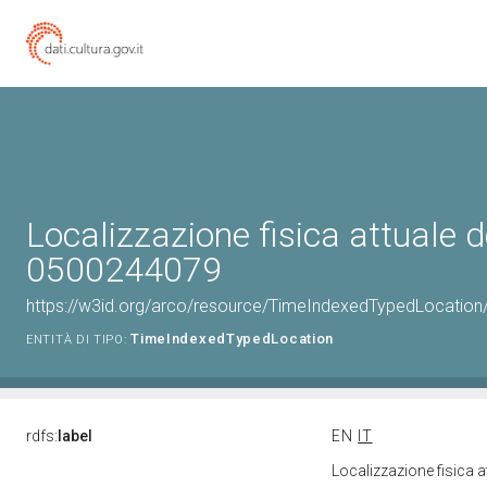
Localizzazione fisica attuale d
0500244079
https://w3id.org/arco/resource/TimeIndexedTypedLocation
TimeIndexedTypedLocation
ENTITÀ DI TIPO:
rdfs:
label
EN
IT
Localizzazione fisica 