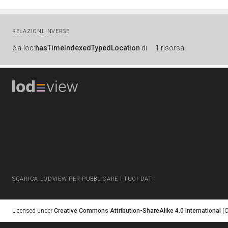
RELAZIONI INVERSE
è
a-loc:
hasTimeIndexedTypedLocation
di
1 risorsa
SCARICA LODVIEW PER PUBBLICARE I TUOI DATI
Licensed under
Creative Commons Attribution-ShareAlike 4.0 International
(C