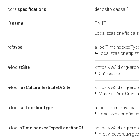
core:
specifications
deposito cassa 9
l0:
name
EN
IT
Localizzazione fisica 
rdf:
type
a-loc:TimeIndexedTyp
Localizzazione tipiz
a-loc:
atSite
<https://w3id.org/ar
Ca' Pesaro
a-loc:
hasCulturalInstituteOrSite
<https://w3id.org/arc
Museo d'Arte Orienta
a-loc:
hasLocationType
a-loc:CurrentPhysical
Localizzazione fisica
a-loc:
isTimeIndexedTypedLocationOf
<https://w3id.org/arc
motivi decorativi geo