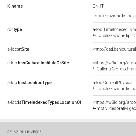
l0:
name
EN
IT
Localizzazione fisica 
rdf:
type
a-loc:TimeIndexedTyp
Localizzazione tipiz
a-loc:
atSite
<http://dati.benicultu
a-loc:
hasCulturalInstituteOrSite
<https://w3id.org/ar
Galleria Giorgio Fran
a-loc:
hasLocationType
a-loc:CurrentPhysical
Localizzazione fisica
a-loc:
isTimeIndexedTypedLocationOf
<https://w3id.org/arc
motivi decorativi ge
RELAZIONI INVERSE