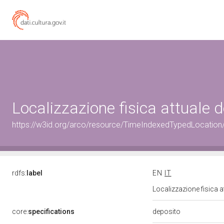
Localizzazione fisica attuale
https://w3id.org/arco/resource/TimeIndexedTypedLocation
rdfs:
label
EN
IT
Localizzazione fisica 
deposito
core:
specifications