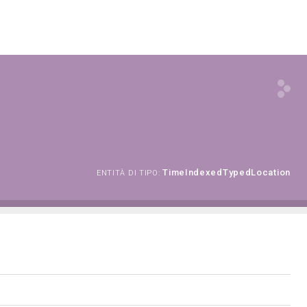
TimeIndexedTypedLocation
ENTITÀ DI TIPO: