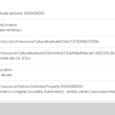
attuale del bene: 0500438200
edLocation
zata nel tempo
rali.it/iccd/cf/resource/CulturalInstituteOrSite/1470394627008>
co/resource/CulturalInstituteOrSite/64e2e13cb4fda44e6ceb1d3652f5c8
chetti alla Ca' d'Oro
Location
 attuale
o/resource/HistoricOrArtisticProperty/0500438200>
ometrici e vegetali (scodella, frammento) - ambito veneto (seconda metà