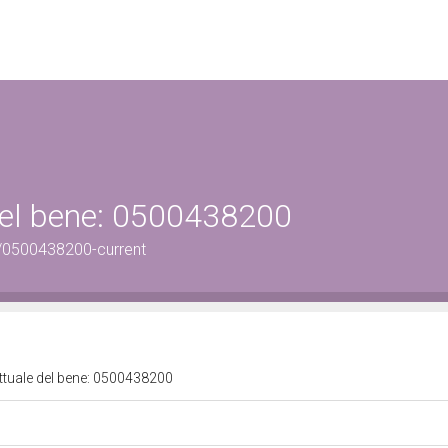
 del bene: 0500438200
/0500438200-current
attuale del bene: 0500438200