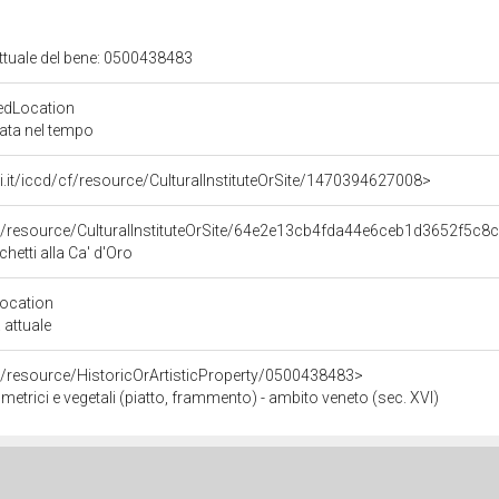
attuale del bene: 0500438483
edLocation
zata nel tempo
rali.it/iccd/cf/resource/CulturalInstituteOrSite/1470394627008>
co/resource/CulturalInstituteOrSite/64e2e13cb4fda44e6ceb1d3652f5c8
chetti alla Ca' d'Oro
Location
 attuale
o/resource/HistoricOrArtisticProperty/0500438483>
metrici e vegetali (piatto, frammento) - ambito veneto (sec. XVI)