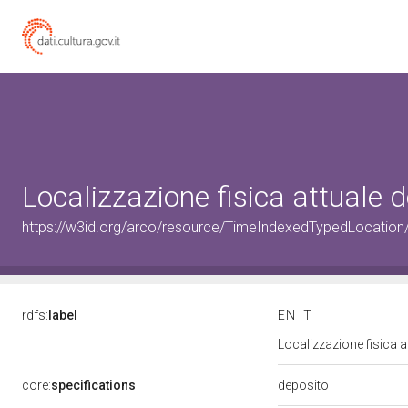
Localizzazione fisica attuale
https://w3id.org/arco/resource/TimeIndexedTypedLocation
rdfs:
label
EN
IT
Localizzazione fisica 
deposito
core:
specifications