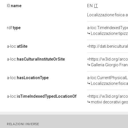
l0:
name
EN
IT
Localizzazione fisica 
rdf:
type
a-loc:TimeIndexedTyp
Localizzazione tipiz
a-loc:
atSite
<http://dati.benicultu
a-loc:
hasCulturalInstituteOrSite
<https://w3id.org/ar
Galleria Giorgio Fran
a-loc:
hasLocationType
a-loc:CurrentPhysical
Localizzazione fisica
a-loc:
isTimeIndexedTypedLocationOf
<https://w3id.org/arc
motivi decorativi geo
RELAZIONI INVERSE