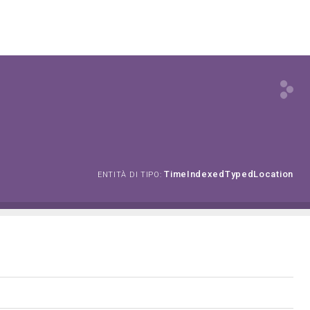
TimeIndexedTypedLocation
ENTITÀ DI TIPO: