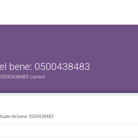
 del bene: 0500438483
/0500438483-current
attuale del bene: 0500438483