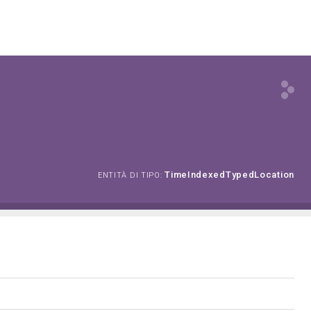
TimeIndexedTypedLocation
ENTITÀ DI TIPO: