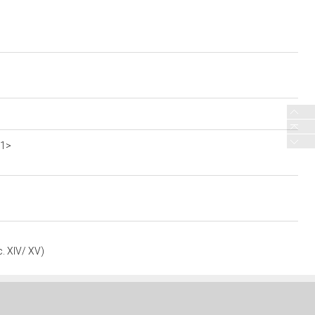
c1>
c. XIV/ XV)