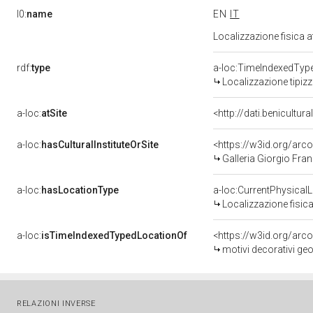
l0:
name
EN
IT
Localizzazione fisica 
rdf:
type
a-loc:TimeIndexedTyp
Localizzazione tipiz
a-loc:
atSite
<http://dati.benicultu
a-loc:
hasCulturalInstituteOrSite
<https://w3id.org/ar
Galleria Giorgio Fran
a-loc:
hasLocationType
a-loc:CurrentPhysical
Localizzazione fisica
a-loc:
isTimeIndexedTypedLocationOf
<https://w3id.org/arc
motivi decorativi geo
RELAZIONI INVERSE