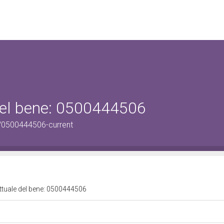
 del bene: 0500444506
/0500444506-current
attuale del bene: 0500444506