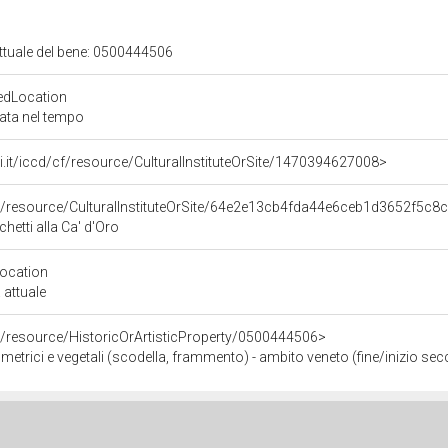
attuale del bene: 0500444506
edLocation
zata nel tempo
rali.it/iccd/cf/resource/CulturalInstituteOrSite/1470394627008>
co/resource/CulturalInstituteOrSite/64e2e13cb4fda44e6ceb1d3652f5c8
chetti alla Ca' d'Oro
Location
 attuale
o/resource/HistoricOrArtisticProperty/0500444506>
metrici e vegetali (scodella, frammento) - ambito veneto (fine/inizio sec