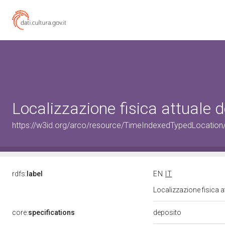
Localizzazione fisica attuale
https://w3id.org/arco/resource/TimeIndexedTypedLocation
rdfs:
label
EN
IT
Localizzazione fisica 
deposito
core:
specifications