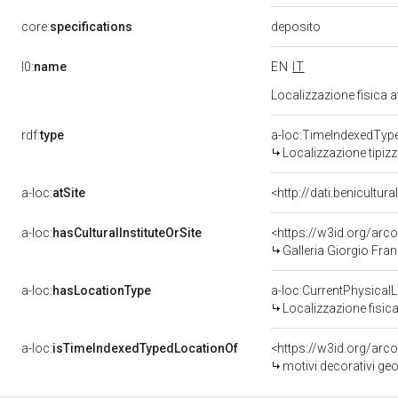
deposito
core:
specifications
l0:
name
EN
IT
Localizzazione fisica 
rdf:
type
a-loc:TimeIndexedTyp
Localizzazione tipiz
a-loc:
atSite
<http://dati.benicultu
a-loc:
hasCulturalInstituteOrSite
<https://w3id.org/ar
Galleria Giorgio Fran
a-loc:
hasLocationType
a-loc:CurrentPhysical
Localizzazione fisica
a-loc:
isTimeIndexedTypedLocationOf
<https://w3id.org/arc
motivi decorativi geo