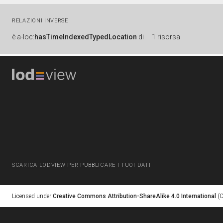
RELAZIONI INVERSE
è
a-loc:
hasTimeIndexedTypedLocation
di
1 risorsa
SCARICA LODVIEW PER PUBBLICARE I TUOI DATI
Licensed under
Creative Commons Attribution-ShareAlike 4.0 International
(C