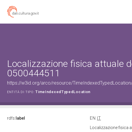
Localizzazione fisica attuale d
0500444511
https://w3id.org/arco/resource/TimeIndexedTypedLocation
TimeIndexedTypedLocation
ENTITÀ DI TIPO:
rdfs:
label
EN
IT
Localizzazione fisica 