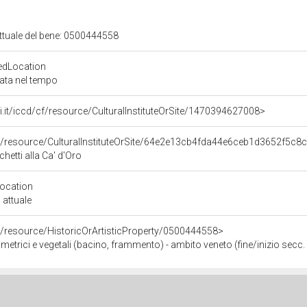
attuale del bene: 0500444558
edLocation
zata nel tempo
rali.it/iccd/cf/resource/CulturalInstituteOrSite/1470394627008>
co/resource/CulturalInstituteOrSite/64e2e13cb4fda44e6ceb1d3652f5c8
chetti alla Ca' d'Oro
Location
 attuale
o/resource/HistoricOrArtisticProperty/0500444558>
metrici e vegetali (bacino, frammento) - ambito veneto (fine/inizio secc.