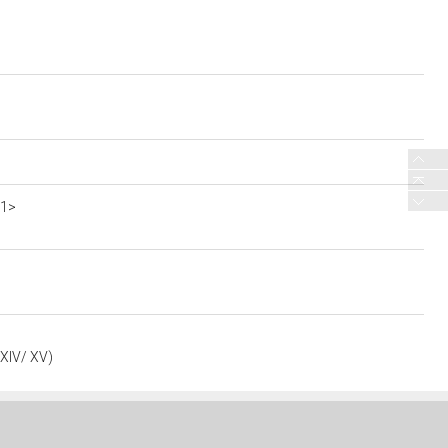
c1>
 XIV/ XV)