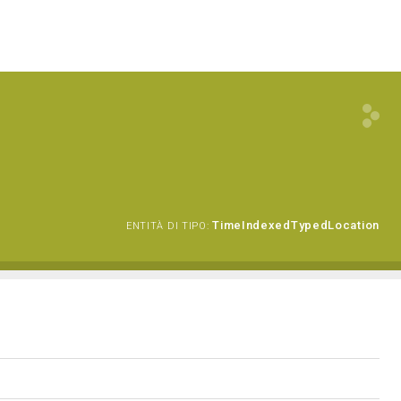
TimeIndexedTypedLocation
ENTITÀ DI TIPO: