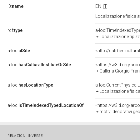
l0:
name
EN
IT
Localizzazione fisica 
rdf:
type
a-loc:TimeIndexedTyp
Localizzazione tipiz
a-loc:
atSite
<http://dati.benicultu
a-loc:
hasCulturalInstituteOrSite
<https://w3id.org/ar
Galleria Giorgio Fran
a-loc:
hasLocationType
a-loc:CurrentPhysical
Localizzazione fisica
a-loc:
isTimeIndexedTypedLocationOf
<https://w3id.org/arc
motivi decorativi geo
RELAZIONI INVERSE