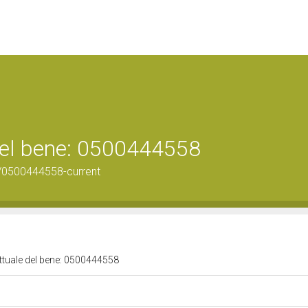
 del bene: 0500444558
/0500444558-current
attuale del bene: 0500444558