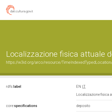
Localizzazione fisica attuale
https://w3id.org/arco/resource/TimeIndexedTypedLocation
rdfs:
label
EN
IT
Localizzazione fisica 
deposito
core:
specifications