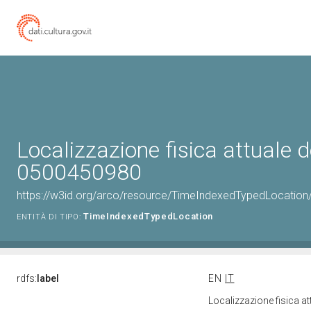
Localizzazione fisica attuale d
0500450980
https://w3id.org/arco/resource/TimeIndexedTypedLocation
TimeIndexedTypedLocation
ENTITÀ DI TIPO:
rdfs:
label
EN
IT
Localizzazione fisica a