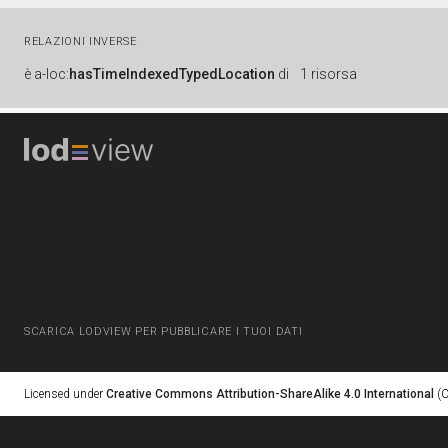
RELAZIONI INVERSE
è
a-loc:
hasTimeIndexedTypedLocation
di
1 risorsa
SCARICA LODVIEW PER PUBBLICARE I TUOI DATI
Licensed under
Creative Commons Attribution-ShareAlike 4.0 International
(C