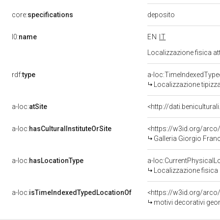
deposito
core:
specifications
l0:
name
EN
IT
Localizzazione fisica a
rdf:
type
a-loc:TimeIndexedType
Localizzazione tipizz
a-loc:
atSite
<http://dati.benicultur
a-loc:
hasCulturalInstituteOrSite
<https://w3id.org/arc
Galleria Giorgio Franc
a-loc:
hasLocationType
a-loc:CurrentPhysicalL
Localizzazione fisica 
a-loc:
isTimeIndexedTypedLocationOf
<https://w3id.org/arco
motivi decorativi geom