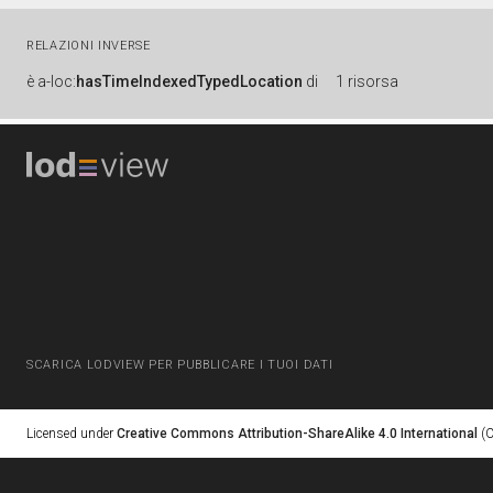
RELAZIONI INVERSE
è
a-loc:
hasTimeIndexedTypedLocation
di
1 risorsa
SCARICA LODVIEW PER PUBBLICARE I TUOI DATI
Licensed under
Creative Commons Attribution-ShareAlike 4.0 International
(C