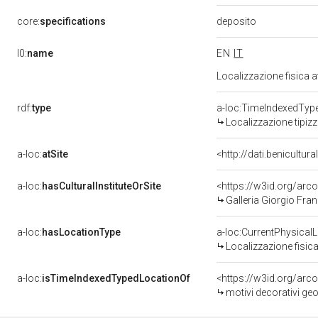
deposito
core:
specifications
l0:
name
EN
IT
Localizzazione fisica 
rdf:
type
a-loc:TimeIndexedTyp
Localizzazione tipiz
a-loc:
atSite
<http://dati.benicultu
a-loc:
hasCulturalInstituteOrSite
<https://w3id.org/ar
Galleria Giorgio Fran
a-loc:
hasLocationType
a-loc:CurrentPhysical
Localizzazione fisica
a-loc:
isTimeIndexedTypedLocationOf
<https://w3id.org/arc
motivi decorativi geo