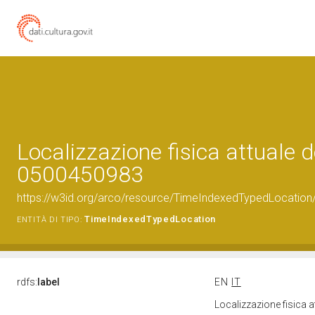
Localizzazione fisica attuale d
0500450983
https://w3id.org/arco/resource/TimeIndexedTypedLocation
TimeIndexedTypedLocation
ENTITÀ DI TIPO:
rdfs:
label
EN
IT
Localizzazione fisica 