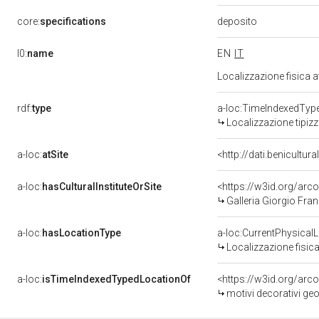
deposito
core:
specifications
l0:
name
EN
IT
Localizzazione fisica 
rdf:
type
a-loc:TimeIndexedTyp
Localizzazione tipiz
a-loc:
atSite
<http://dati.benicultu
a-loc:
hasCulturalInstituteOrSite
<https://w3id.org/ar
Galleria Giorgio Fran
a-loc:
hasLocationType
a-loc:CurrentPhysical
Localizzazione fisica
a-loc:
isTimeIndexedTypedLocationOf
<https://w3id.org/arc
motivi decorativi geo