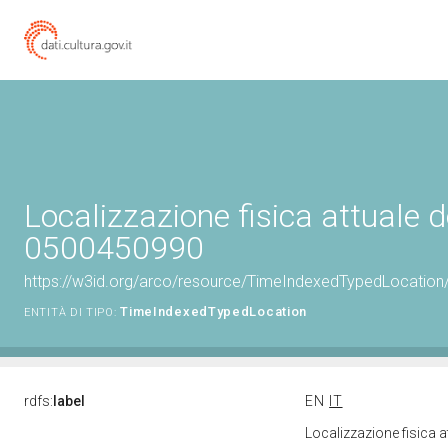
Localizzazione fisica attuale d
0500450990
https://w3id.org/arco/resource/TimeIndexedTypedLocation
TimeIndexedTypedLocation
ENTITÀ DI TIPO:
rdfs:
label
EN
IT
Localizzazione fisica 