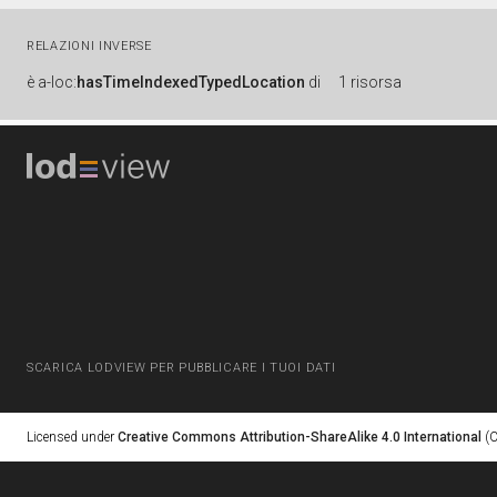
RELAZIONI INVERSE
è
a-loc:
hasTimeIndexedTypedLocation
di
1 risorsa
SCARICA LODVIEW PER PUBBLICARE I TUOI DATI
Licensed under
Creative Commons Attribution-ShareAlike 4.0 International
(C