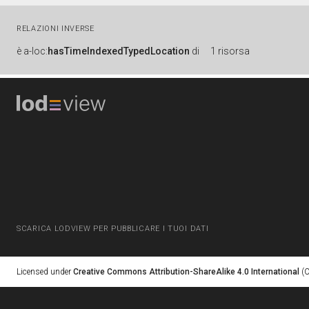
RELAZIONI INVERSE
è
a-loc:
hasTimeIndexedTypedLocation
di
1 risorsa
SCARICA LODVIEW PER PUBBLICARE I TUOI DATI
Licensed under
Creative Commons Attribution-ShareAlike 4.0 International
(C