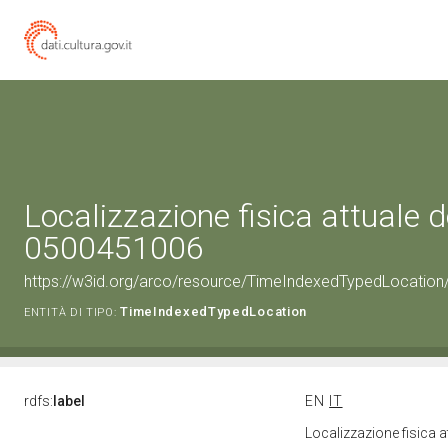
Localizzazione fisica attuale d
0500451006
https://w3id.org/arco/resource/TimeIndexedTypedLocation
TimeIndexedTypedLocation
ENTITÀ DI TIPO:
rdfs:
label
EN
IT
Localizzazione fisica 