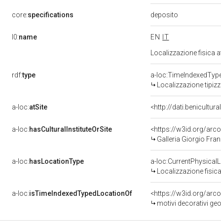
deposito
core:
specifications
l0:
name
EN
IT
Localizzazione fisica 
rdf:
type
a-loc:TimeIndexedTyp
Localizzazione tipiz
a-loc:
atSite
<http://dati.benicultu
a-loc:
hasCulturalInstituteOrSite
<https://w3id.org/ar
Galleria Giorgio Fran
a-loc:
hasLocationType
a-loc:CurrentPhysical
Localizzazione fisica
a-loc:
isTimeIndexedTypedLocationOf
<https://w3id.org/arc
motivi decorativi geo