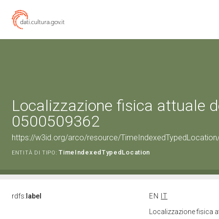
Localizzazione fisica attuale d
0500509362
https://w3id.org/arco/resource/TimeIndexedTypedLocation
TimeIndexedTypedLocation
ENTITÀ DI TIPO:
rdfs:
label
EN
IT
Localizzazione fisica 