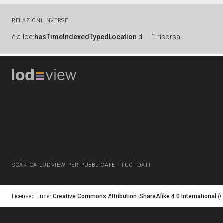
RELAZIONI INVERSE
è
a-loc:
hasTimeIndexedTypedLocation
di
1 risorsa
SCARICA LODVIEW PER PUBBLICARE I TUOI DATI
Licensed under
Creative Commons Attribution-ShareAlike 4.0 International
(C