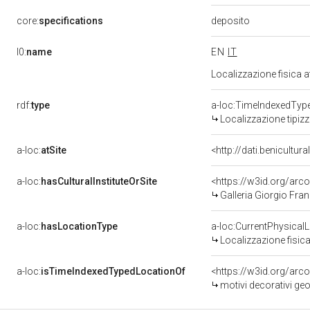
deposito
core:
specifications
l0:
name
EN
IT
Localizzazione fisica 
rdf:
type
a-loc:TimeIndexedTyp
Localizzazione tipiz
a-loc:
atSite
<http://dati.benicultu
a-loc:
hasCulturalInstituteOrSite
<https://w3id.org/ar
Galleria Giorgio Fran
a-loc:
hasLocationType
a-loc:CurrentPhysical
Localizzazione fisica
a-loc:
isTimeIndexedTypedLocationOf
<https://w3id.org/arc
motivi decorativi geo