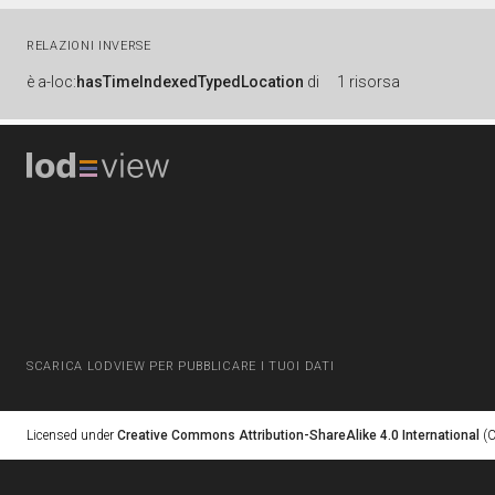
RELAZIONI INVERSE
è
a-loc:
hasTimeIndexedTypedLocation
di
1 risorsa
SCARICA LODVIEW PER PUBBLICARE I TUOI DATI
Licensed under
Creative Commons Attribution-ShareAlike 4.0 International
(C