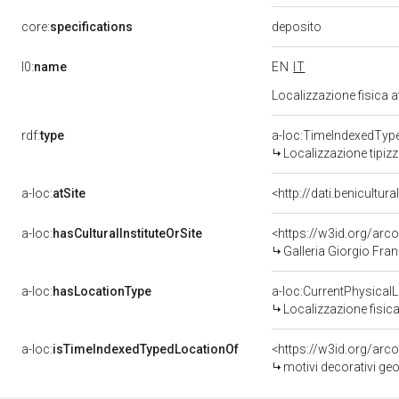
deposito
core:
specifications
l0:
name
EN
IT
Localizzazione fisica 
rdf:
type
a-loc:TimeIndexedTyp
Localizzazione tipiz
a-loc:
atSite
<http://dati.benicultu
a-loc:
hasCulturalInstituteOrSite
<https://w3id.org/ar
Galleria Giorgio Fran
a-loc:
hasLocationType
a-loc:CurrentPhysical
Localizzazione fisica
a-loc:
isTimeIndexedTypedLocationOf
<https://w3id.org/arc
motivi decorativi geo