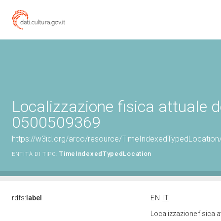
Localizzazione fisica attuale d
0500509369
https://w3id.org/arco/resource/TimeIndexedTypedLocation
TimeIndexedTypedLocation
ENTITÀ DI TIPO:
rdfs:
label
EN
IT
Localizzazione fisica 