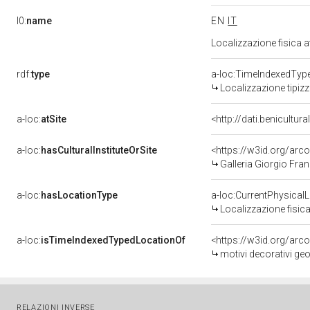
l0:
name
EN
IT
Localizzazione fisica 
rdf:
type
a-loc:TimeIndexedTyp
Localizzazione tipiz
a-loc:
atSite
<http://dati.benicultu
a-loc:
hasCulturalInstituteOrSite
<https://w3id.org/ar
Galleria Giorgio Fran
a-loc:
hasLocationType
a-loc:CurrentPhysical
Localizzazione fisica
a-loc:
isTimeIndexedTypedLocationOf
<https://w3id.org/arc
motivi decorativi geo
RELAZIONI INVERSE