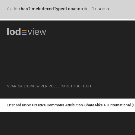
è
a-loc:
hasTimeIndexedTypedLocation
di
1 risorsa
SCARICA LODVIEW PER PUBBLICARE I TUOI DATI
Licensed under
Creative Commons Attribution-ShareAlike 4.0 International
(C