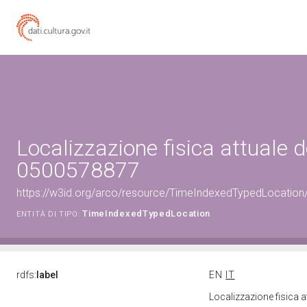
Localizzazione fisica attuale d
0500578877
https://w3id.org/arco/resource/TimeIndexedTypedLocation
TimeIndexedTypedLocation
ENTITÀ DI TIPO:
rdfs:
label
EN
IT
Localizzazione fisica 