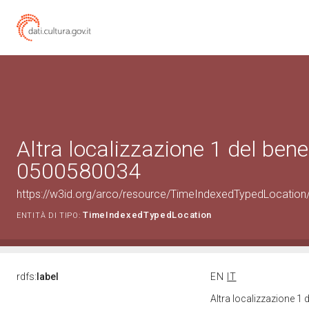
Altra localizzazione 1 del bene
0500580034
https://w3id.org/arco/resource/TimeIndexedTypedLocation
TimeIndexedTypedLocation
ENTITÀ DI TIPO:
rdfs:
label
EN
IT
Altra localizzazione 1