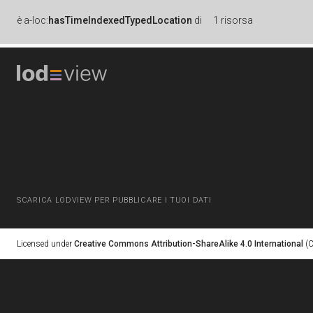
è
a-loc:
hasTimeIndexedTypedLocation
di
1 risorsa
SCARICA LODVIEW PER PUBBLICARE I TUOI DATI
Licensed under
Creative Commons Attribution-ShareAlike 4.0 International
(C