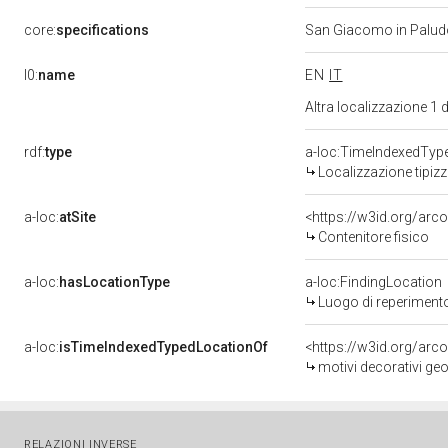
core:
specifications
San Giacomo in Palu
l0:
name
EN
IT
Altra localizzazione 1
rdf:
type
a-loc:TimeIndexedTyp
Localizzazione tipiz
a-loc:
atSite
<https://w3id.org/ar
Contenitore fisico
a-loc:
hasLocationType
a-loc:FindingLocation
Luogo di reperiment
a-loc:
isTimeIndexedTypedLocationOf
<https://w3id.org/arc
motivi decorativi ge
RELAZIONI INVERSE