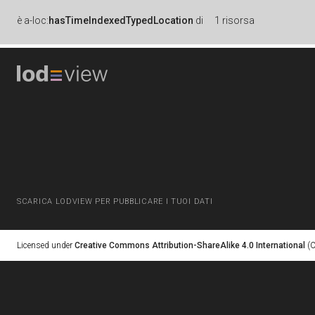
è
a-loc:
hasTimeIndexedTypedLocation
di
1 risorsa
SCARICA LODVIEW PER PUBBLICARE I TUOI DATI
Licensed under
Creative Commons Attribution-ShareAlike 4.0 International
(C