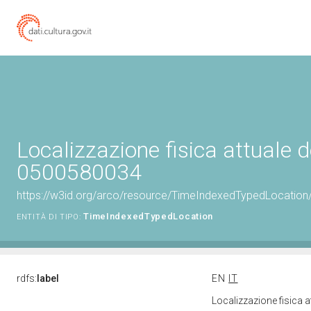
Localizzazione fisica attuale d
0500580034
https://w3id.org/arco/resource/TimeIndexedTypedLocation
TimeIndexedTypedLocation
ENTITÀ DI TIPO:
rdfs:
label
EN
IT
Localizzazione fisica 