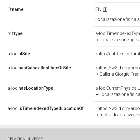
l0:
name
EN
IT
Localizzazione fisica 
rdf:
type
a-loc:TimeIndexedTyp
Localizzazione tipiz
a-loc:
atSite
<http://dati.benicultu
a-loc:
hasCulturalInstituteOrSite
<https://w3id.org/ar
Galleria Giorgio Fran
a-loc:
hasLocationType
a-loc:CurrentPhysical
Localizzazione fisica
a-loc:
isTimeIndexedTypedLocationOf
<https://w3id.org/arc
motivi decorativi ge
RELAZIONI INVERSE