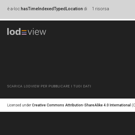
è
a-loc:
hasTimeIndexedTypedLocation
di
1 risorsa
SCARICA LODVIEW PER PUBBLICARE I TUOI DATI
Licensed under
Creative Commons Attribution-ShareAlike 4.0 International
(C