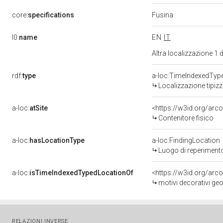
Fusina
core:
specifications
l0:
name
EN
IT
Altra localizzazione 1
rdf:
type
a-loc:TimeIndexedTyp
Localizzazione tipiz
a-loc:
atSite
<https://w3id.org/ar
Contenitore fisico
a-loc:
hasLocationType
a-loc:FindingLocation
Luogo di reperiment
a-loc:
isTimeIndexedTypedLocationOf
<https://w3id.org/arc
motivi decorativi ge
RELAZIONI INVERSE