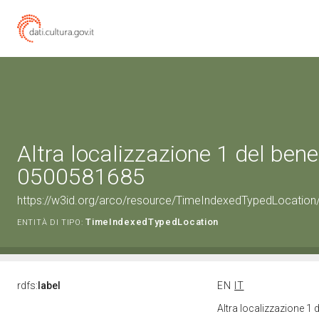
Altra localizzazione 1 del bene
0500581685
https://w3id.org/arco/resource/TimeIndexedTypedLocation
TimeIndexedTypedLocation
ENTITÀ DI TIPO:
rdfs:
label
EN
IT
Altra localizzazione 1