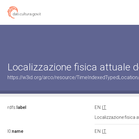
Localizzazione fisica attuale
https://w3id.org/arco/resource/TimeIndexedTypedLocation
rdfs:
label
EN
IT
Localizzazione fisica 
l0:
name
EN
IT