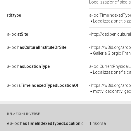
Localizzazione fisica 
rdf:
type
a-loc:TimeIndexedTyp
Localizzazione tipiz
a-loc:
atSite
<http://dati.benicultu
a-loc:
hasCulturalInstituteOrSite
<https://w3id.org/ar
Galleria Giorgio Fran
a-loc:
hasLocationType
a-loc:CurrentPhysical
Localizzazione fisica
a-loc:
isTimeIndexedTypedLocationOf
<https://w3id.org/arc
motivi decorativi ge
RELAZIONI INVERSE
è
a-loc:
hasTimeIndexedTypedLocation
di
1 risorsa