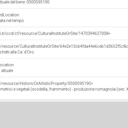
attuale del bene: 0500595190
edLocation
zata nel tempo
rali.it/iccd/cf/resource/CulturalInstituteOrSite/1470394627008>
co/resource/CulturalInstituteOrSite/64e2e13cb4fda44e6ceb1d3652f5c8
chetti alla Ca' d'Oro
Location
 attuale
o/resource/HistoricOrArtisticProperty/0500595190>
ometrici e vegetali (scodella, frammento) - produzione romagnola (sec. 