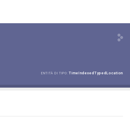
TimeIndexedTypedLocation
ENTITÀ DI TIPO: