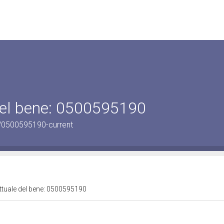
 del bene: 0500595190
/0500595190-current
attuale del bene: 0500595190