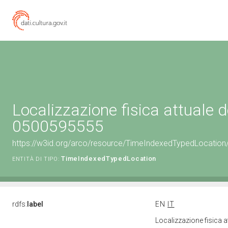
Localizzazione fisica attuale d
0500595555
https://w3id.org/arco/resource/TimeIndexedTypedLocation
TimeIndexedTypedLocation
ENTITÀ DI TIPO:
rdfs:
label
EN
IT
Localizzazione fisica 