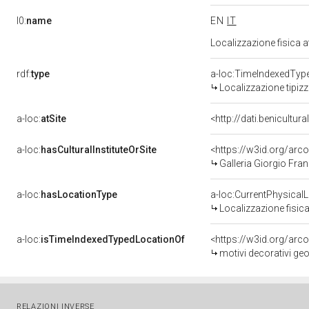
l0:
name
EN
IT
Localizzazione fisica 
rdf:
type
a-loc:TimeIndexedTyp
Localizzazione tipiz
a-loc:
atSite
<http://dati.benicultu
a-loc:
hasCulturalInstituteOrSite
<https://w3id.org/ar
Galleria Giorgio Fran
a-loc:
hasLocationType
a-loc:CurrentPhysical
Localizzazione fisica
a-loc:
isTimeIndexedTypedLocationOf
<https://w3id.org/arc
motivi decorativi geo
RELAZIONI INVERSE