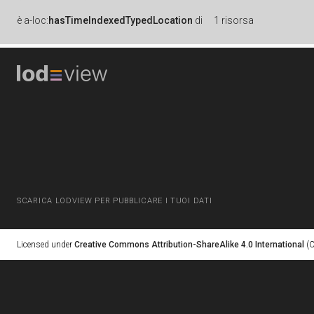
è
a-loc:
hasTimeIndexedTypedLocation
di
1 risorsa
SCARICA LODVIEW PER PUBBLICARE I TUOI DATI
Licensed under
Creative Commons Attribution-ShareAlike 4.0 International
(C