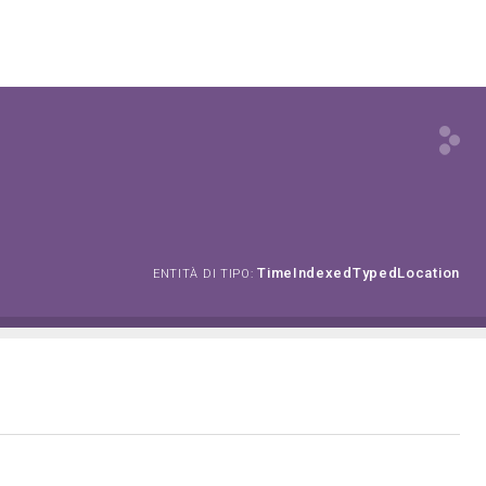
TimeIndexedTypedLocation
ENTITÀ DI TIPO: