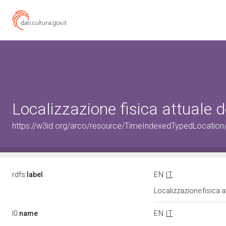
Localizzazione fisica attuale
https://w3id.org/arco/resource/TimeIndexedTypedLocation
rdfs:
label
EN
IT
Localizzazione fisica 
l0:
name
EN
IT