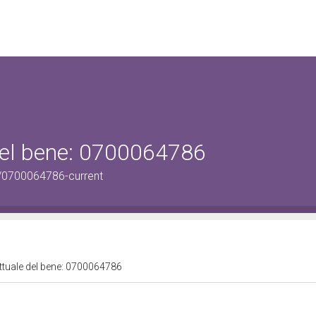
 del bene: 0700064786
/0700064786-current
attuale del bene: 0700064786