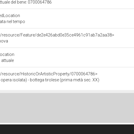
attuale del bene: 0700064786
edLocation
zata nel tempo
rco/resource/Feature/de2e426abd0e35ce4961c91ab7a2aa38>
enova
Location
 attuale
o/resource/HistoricOrArtisticProperty/0700064786>
pera isolata) - bottega tirolese (prima metà sec. XX)