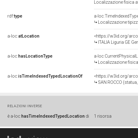
Localizzazione fisica 
rdf:
type
a-loc:TimeIndexedTyp
Localizzazione tipiz
a-loc:
atLocation
<https://w3id.org/a
ITALIA Liguria GE G
a-loc:
hasLocationType
a-loc:CurrentPhysical
Localizzazione fisica
a-loc:
isTimeIndexedTypedLocationOf
<https://w3id.org/arc
SAN ROCCO (statua, o
RELAZIONI INVERSE
è
a-loc:
hasTimeIndexedTypedLocation
di
1 risorsa