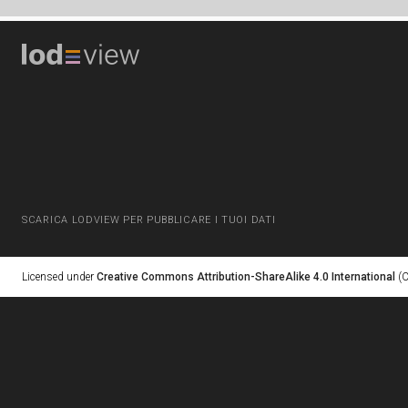
SCARICA LODVIEW PER PUBBLICARE I TUOI DATI
Licensed under
Creative Commons Attribution-ShareAlike 4.0 International
(C