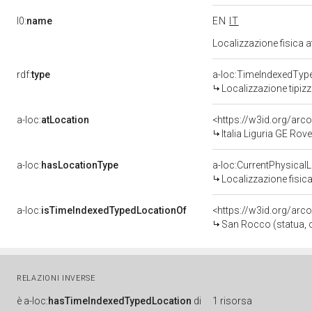
l0:
name
EN
IT
Localizzazione fisica 
rdf:
type
a-loc:TimeIndexedTyp
Localizzazione tipiz
a-loc:
atLocation
<https://w3id.org/a
Italia Liguria GE Ro
a-loc:
hasLocationType
a-loc:CurrentPhysical
Localizzazione fisica
a-loc:
isTimeIndexedTypedLocationOf
<https://w3id.org/arc
San Rocco (statua, o
RELAZIONI INVERSE
è
a-loc:
hasTimeIndexedTypedLocation
di
1 risorsa