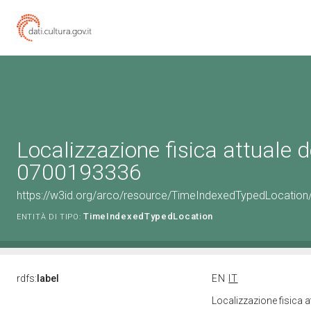
Localizzazione fisica attuale d
0700193336
https://w3id.org/arco/resource/TimeIndexedTypedLocation
TimeIndexedTypedLocation
ENTITÀ DI TIPO:
rdfs:
label
EN
IT
Localizzazione fisica 