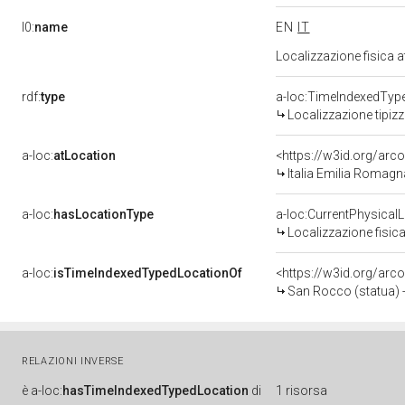
l0:
name
EN
IT
Localizzazione fisica 
rdf:
type
a-loc:TimeIndexedTyp
Localizzazione tipiz
a-loc:
atLocation
<https://w3id.org/ar
Italia Emilia Romag
a-loc:
hasLocationType
a-loc:CurrentPhysical
Localizzazione fisica
a-loc:
isTimeIndexedTypedLocationOf
<https://w3id.org/arc
San Rocco (statua) - 
RELAZIONI INVERSE
è
a-loc:
hasTimeIndexedTypedLocation
di
1 risorsa