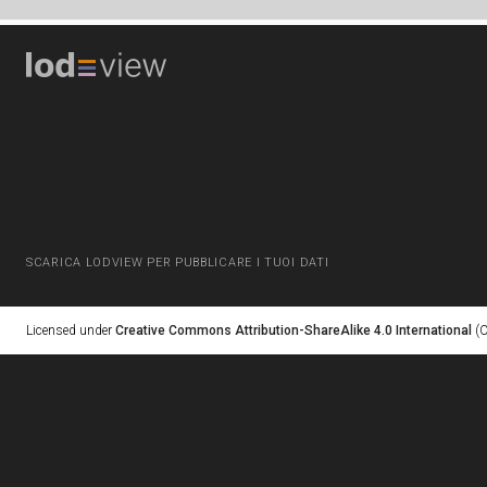
SCARICA LODVIEW PER PUBBLICARE I TUOI DATI
Licensed under
Creative Commons Attribution-ShareAlike 4.0 International
(C