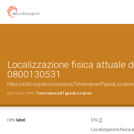
Localizzazione fisica attuale d
0800130531
https://w3id.org/arco/resource/TimeIndexedTypedLocation
TimeIndexedTypedLocation
ENTITÀ DI TIPO:
rdfs:
label
EN
IT
Localizzazione fisica 