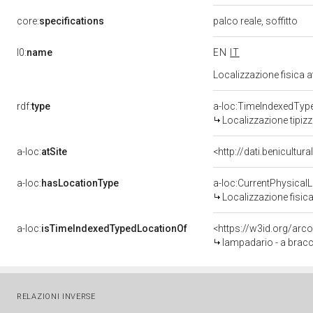
core:
specifications
palco reale, soffitto
l0:
name
EN
IT
Localizzazione fisica 
rdf:
type
a-loc:TimeIndexedTyp
Localizzazione tipiz
a-loc:
atSite
<http://dati.benicultu
a-loc:
hasLocationType
a-loc:CurrentPhysical
Localizzazione fisica
a-loc:
isTimeIndexedTypedLocationOf
<https://w3id.org/arc
lampadario - a bracci
RELAZIONI INVERSE