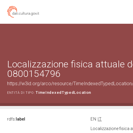
Localizzazione fisica attuale d
0800154796
https://w3id.org/arco/resource/TimeIndexedTypedLocation
TimeIndexedTypedLocation
ENTITÀ DI TIPO:
rdfs:
label
EN
IT
Localizzazione fisica 