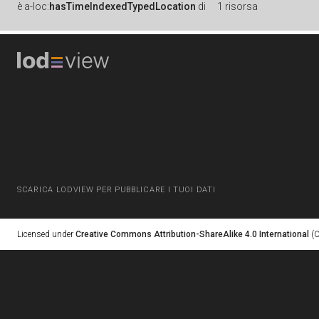
è
a-loc:
hasTimeIndexedTypedLocation
di
1 risorsa
SCARICA LODVIEW PER PUBBLICARE I TUOI DATI
Licensed under
Creative Commons Attribution-ShareAlike 4.0 International
(C