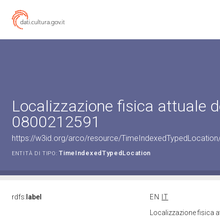
Localizzazione fisica attuale d
0800212591
https://w3id.org/arco/resource/TimeIndexedTypedLocation
TimeIndexedTypedLocation
ENTITÀ DI TIPO:
rdfs:
label
EN
IT
Localizzazione fisica 