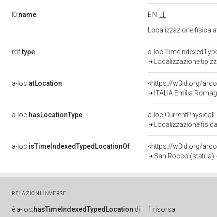
l0:
name
EN
IT
Localizzazione fisica 
rdf:
type
a-loc:TimeIndexedTyp
Localizzazione tipiz
a-loc:
atLocation
<https://w3id.org/a
ITALIA Emilia Roma
a-loc:
hasLocationType
a-loc:CurrentPhysical
Localizzazione fisica
a-loc:
isTimeIndexedTypedLocationOf
<https://w3id.org/arc
San Rocco (statua) -
RELAZIONI INVERSE
è
a-loc:
hasTimeIndexedTypedLocation
di
1 risorsa