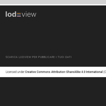
SCARICA LODVIEW PER PUBBLICARE I TUOI DATI
Licensed under
Creative Commons Attribution-ShareAlike 4.0 International
(C