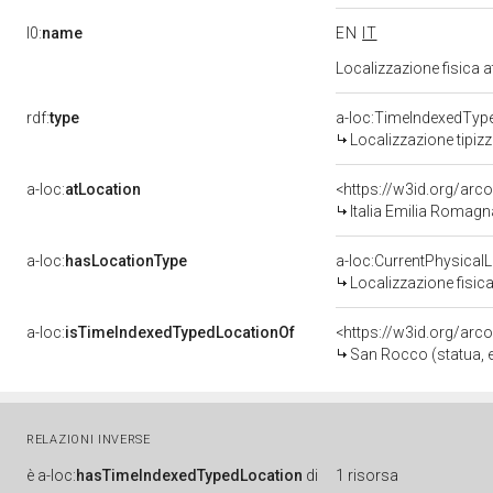
l0:
name
EN
IT
Localizzazione fisica 
rdf:
type
a-loc:TimeIndexedTyp
Localizzazione tipiz
a-loc:
atLocation
<https://w3id.org/a
Italia Emilia Romag
a-loc:
hasLocationType
a-loc:CurrentPhysical
Localizzazione fisica
a-loc:
isTimeIndexedTypedLocationOf
<https://w3id.org/arc
San Rocco (statua, e
RELAZIONI INVERSE
è
a-loc:
hasTimeIndexedTypedLocation
di
1 risorsa