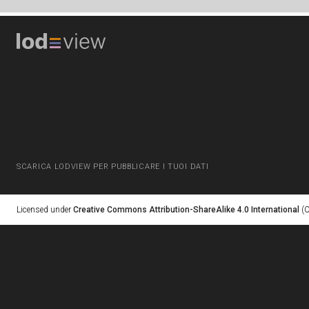
SCARICA LODVIEW PER PUBBLICARE I TUOI DATI
Licensed under
Creative Commons Attribution-ShareAlike 4.0 International
(C