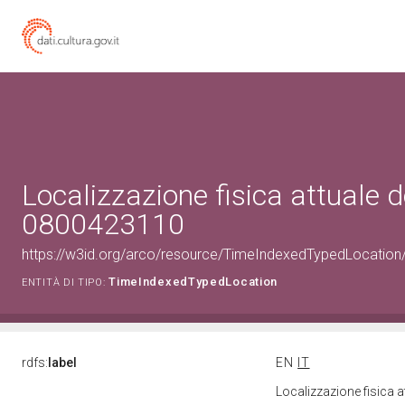
Localizzazione fisica attuale d
0800423110
https://w3id.org/arco/resource/TimeIndexedTypedLocation
TimeIndexedTypedLocation
ENTITÀ DI TIPO:
rdfs:
label
EN
IT
Localizzazione fisica 