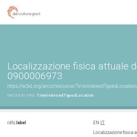
Localizzazione fisica attuale d
0900006973
https://w3id.org/arco/resource/TimeIndexedTypedLocation
TimeIndexedTypedLocation
ENTITÀ DI TIPO:
rdfs:
label
EN
IT
Localizzazione fisica 