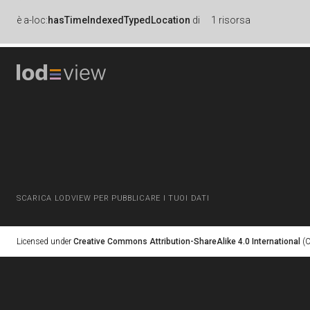
è
a-loc:
hasTimeIndexedTypedLocation
di
1 risorsa
SCARICA LODVIEW PER PUBBLICARE I TUOI DATI
Licensed under
Creative Commons Attribution-ShareAlike 4.0 International
(C