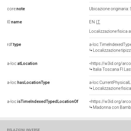
core:
note
Ubicazione originaria:
l0:
name
EN
IT
Localizzazione fisica 
rdf:
type
a-loc:TimeIndexedTyp
Localizzazione tipiz
a-loc:
atLocation
<https://w3id.org/a
Italia Toscana FI Las
a-loc:
hasLocationType
a-loc:CurrentPhysical
Localizzazione fisica
a-loc:
isTimeIndexedTypedLocationOf
<https://w3id.org/arc
Madonna con Bambino 
RELAZIONI INVERSE