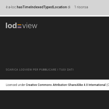
è
a-loc:
hasTimeIndexedTypedLocation
di
1 risorsa
SCARICA LODVIEW PER PUBBLICARE I TUOI DATI
Licensed under
Creative Commons Attribution-ShareAlike 4.0 International
(C