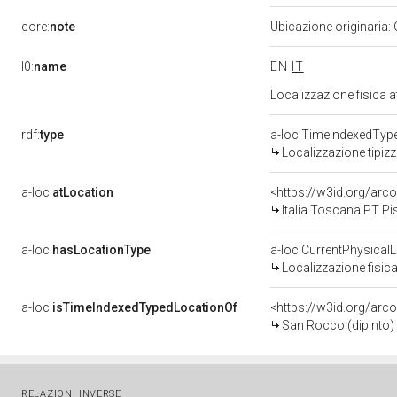
core:
note
Ubicazione originaria:
l0:
name
EN
IT
Localizzazione fisica 
rdf:
type
a-loc:TimeIndexedTyp
Localizzazione tipiz
a-loc:
atLocation
<https://w3id.org/ar
Italia Toscana PT Pi
a-loc:
hasLocationType
a-loc:CurrentPhysical
Localizzazione fisica
a-loc:
isTimeIndexedTypedLocationOf
<https://w3id.org/arc
San Rocco (dipinto) 
RELAZIONI INVERSE