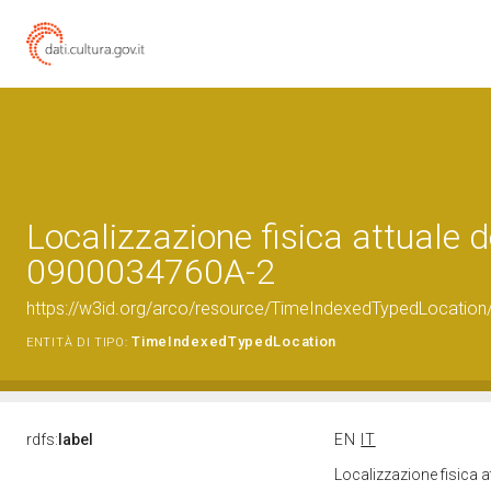
Localizzazione fisica attuale d
0900034760A-2
https://w3id.org/arco/resource/TimeIndexedTypedLocatio
TimeIndexedTypedLocation
ENTITÀ DI TIPO:
rdfs:
label
EN
IT
Localizzazione fisica 