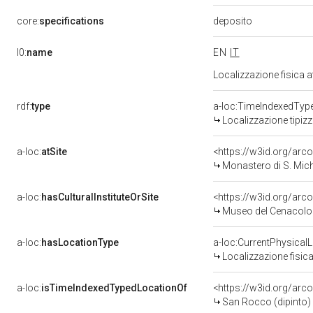
deposito
core:
specifications
l0:
name
EN
IT
Localizzazione fisica 
rdf:
type
a-loc:TimeIndexedTyp
Localizzazione tipiz
a-loc:
atSite
<https://w3id.org/ar
Monastero di S. Miche
a-loc:
hasCulturalInstituteOrSite
<https://w3id.org/ar
Museo del Cenacolo 
a-loc:
hasLocationType
a-loc:CurrentPhysical
Localizzazione fisica
a-loc:
isTimeIndexedTypedLocationOf
<https://w3id.org/arc
San Rocco (dipinto) -