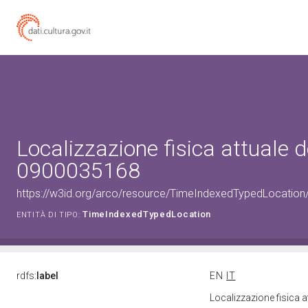
Localizzazione fisica attuale d
0900035168
https://w3id.org/arco/resource/TimeIndexedTypedLocation
TimeIndexedTypedLocation
ENTITÀ DI TIPO:
rdfs:
label
EN
IT
Localizzazione fisica 