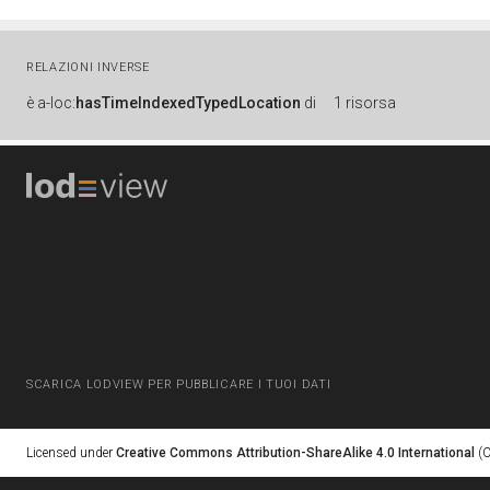
RELAZIONI INVERSE
è
a-loc:
hasTimeIndexedTypedLocation
di
1 risorsa
SCARICA LODVIEW PER PUBBLICARE I TUOI DATI
Licensed under
Creative Commons Attribution-ShareAlike 4.0 International
(C