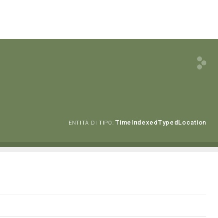
TimeIndexedTypedLocation
ENTITÀ DI TIPO: