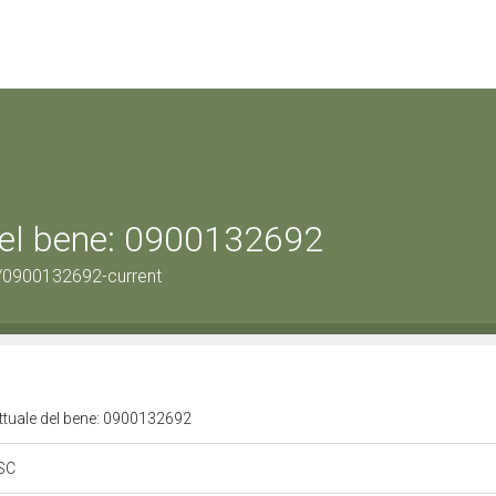
 del bene: 0900132692
/0900132692-current
attuale del bene: 0900132692
 SC