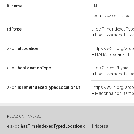
l0:
name
EN
IT
Localizzazione fisica 
rdf:
type
a-loc:TimeIndexedTyp
Localizzazione tipiz
a-loc:
atLocation
<https://w3id.org/a
ITALIA Toscana FI E
a-loc:
hasLocationType
a-loc:CurrentPhysical
Localizzazione fisica
a-loc:
isTimeIndexedTypedLocationOf
<https://w3id.org/arc
Madonna con Bambino 
RELAZIONI INVERSE
è
a-loc:
hasTimeIndexedTypedLocation
di
1 risorsa