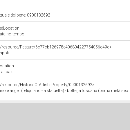
attuale del bene: 0900132692
edLocation
zata nel tempo
rco/resource/Feature/6c77cb126978e406804227754056c49d>
mpoli
Location
 attuale
o/resource/HistoricOrArtisticProperty/0900132692>
e angeli (reliquiario - a statuetta) - bottega toscana (prima metà sec. X