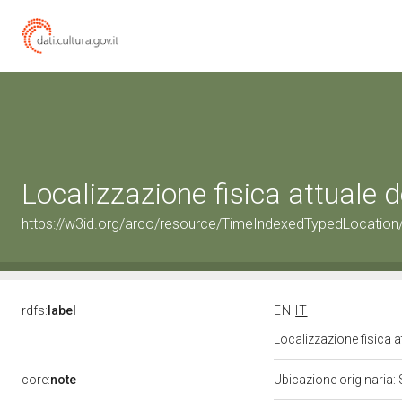
Localizzazione fisica attuale
https://w3id.org/arco/resource/TimeIndexedTypedLocation
rdfs:
label
EN
IT
Localizzazione fisica 
core:
note
Ubicazione originaria: