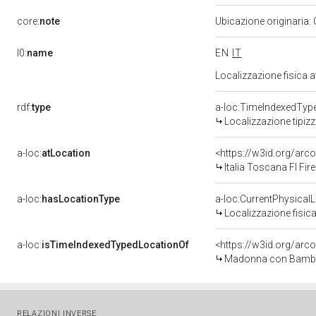
core:
note
Ubicazione originaria:
l0:
name
EN
IT
Localizzazione fisica 
rdf:
type
a-loc:TimeIndexedTyp
Localizzazione tipiz
a-loc:
atLocation
<https://w3id.org/a
Italia Toscana FI Fir
a-loc:
hasLocationType
a-loc:CurrentPhysical
Localizzazione fisica
a-loc:
isTimeIndexedTypedLocationOf
<https://w3id.org/arc
Madonna con Bambino
RELAZIONI INVERSE