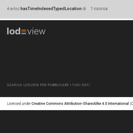
è
a-loc:
hasTimeIndexedTypedLocation
di
1 risorsa
SCARICA LODVIEW PER PUBBLICARE I TUOI DATI
Licensed under
Creative Commons Attribution-ShareAlike 4.0 International
(C