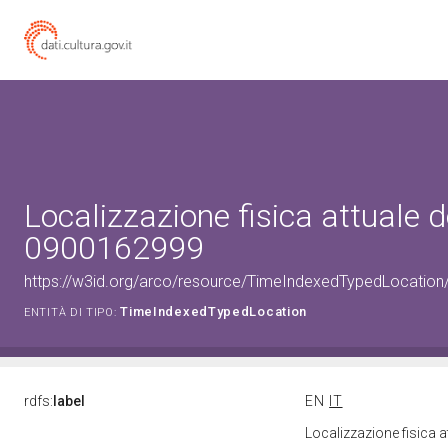
Localizzazione fisica attuale d
0900162999
https://w3id.org/arco/resource/TimeIndexedTypedLocation
TimeIndexedTypedLocation
ENTITÀ DI TIPO:
rdfs:
label
EN
IT
Localizzazione fisica 