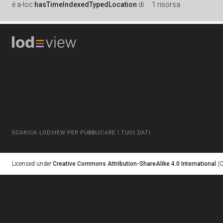
è
a-loc:
hasTimeIndexedTypedLocation
di
1 risorsa
SCARICA LODVIEW PER PUBBLICARE I TUOI DATI
Licensed under
Creative Commons Attribution-ShareAlike 4.0 International
(C