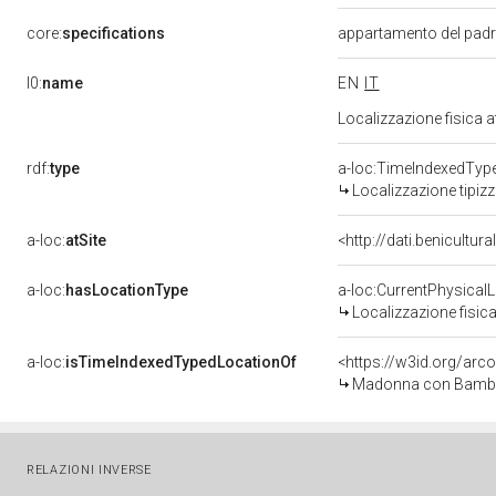
core:
specifications
appartamento del padr
l0:
name
EN
IT
Localizzazione fisica 
rdf:
type
a-loc:TimeIndexedTyp
Localizzazione tipiz
a-loc:
atSite
<http://dati.benicultu
a-loc:
hasLocationType
a-loc:CurrentPhysical
Localizzazione fisica
a-loc:
isTimeIndexedTypedLocationOf
<https://w3id.org/arc
Madonna con Bambino 
RELAZIONI INVERSE