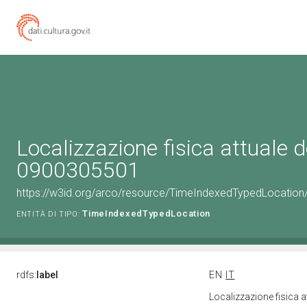
Localizzazione fisica attuale d
0900305501
https://w3id.org/arco/resource/TimeIndexedTypedLocation
TimeIndexedTypedLocation
ENTITÀ DI TIPO:
rdfs:
label
EN
IT
Localizzazione fisica 