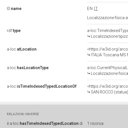
l0:
name
EN
IT
Localizzazione fisica 
rdf:
type
a-loc:TimeIndexedTyp
Localizzazione tipiz
a-loc:
atLocation
<https://w3id.org/ar
ITALIA Toscana MS 
a-loc:
hasLocationType
a-loc:CurrentPhysical
Localizzazione fisica
a-loc:
isTimeIndexedTypedLocationOf
<https://w3id.org/arc
SAN ROCCO (statua) -
RELAZIONI INVERSE
è
a-loc:
hasTimeIndexedTypedLocation
di
1 risorsa