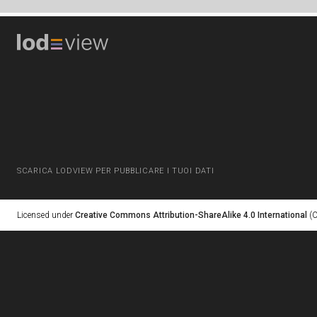
SCARICA LODVIEW PER PUBBLICARE I TUOI DATI
Licensed under
Creative Commons Attribution-ShareAlike 4.0 International
(C