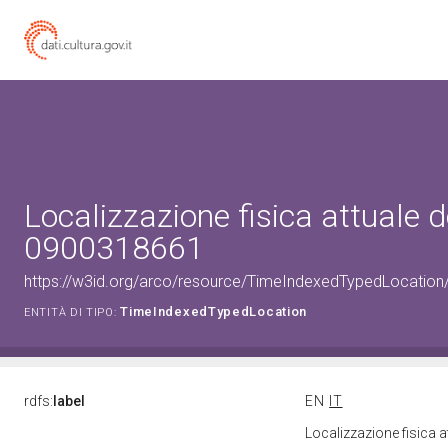
Localizzazione fisica attuale d
0900318661
https://w3id.org/arco/resource/TimeIndexedTypedLocation
TimeIndexedTypedLocation
ENTITÀ DI TIPO:
rdfs:
label
EN
IT
Localizzazione fisica 