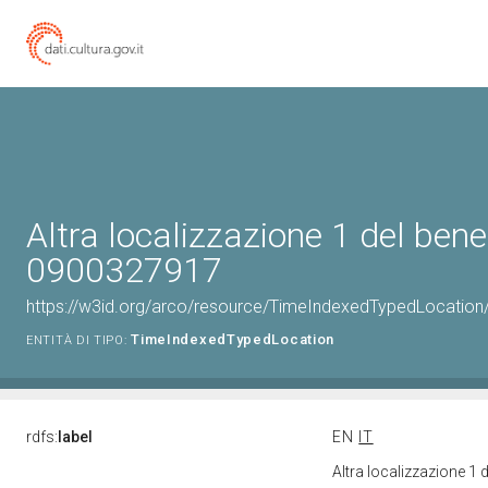
Altra localizzazione 1 del bene
0900327917
https://w3id.org/arco/resource/TimeIndexedTypedLocation
TimeIndexedTypedLocation
ENTITÀ DI TIPO:
rdfs:
label
EN
IT
Altra localizzazione 1