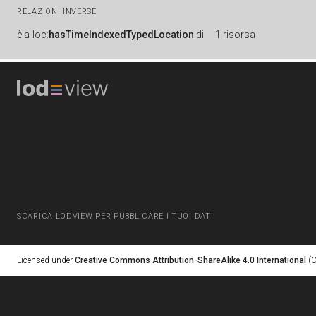
RELAZIONI INVERSE
è
a-loc:
hasTimeIndexedTypedLocation
di
1 risorsa
SCARICA LODVIEW PER PUBBLICARE I TUOI DATI
Licensed under
Creative Commons Attribution-ShareAlike 4.0 International
(C