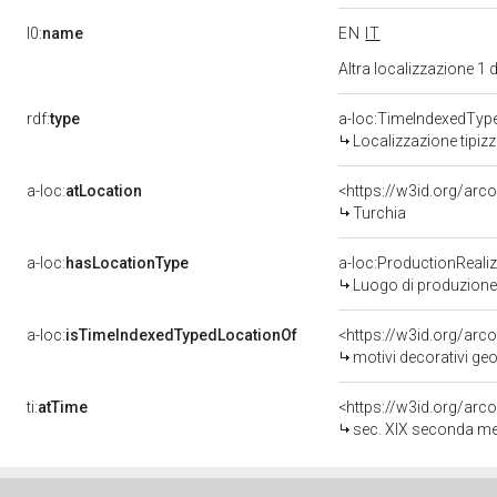
l0:
name
EN
IT
Altra localizzazione 1
rdf:
type
a-loc:TimeIndexedTyp
Localizzazione tipiz
a-loc:
atLocation
<https://w3id.org/a
Turchia
a-loc:
hasLocationType
a-loc:ProductionReali
Luogo di produzione 
a-loc:
isTimeIndexedTypedLocationOf
<https://w3id.org/arc
motivi decorativi geomet
ti:
atTime
<https://w3id.org/arc
sec. XIX seconda m