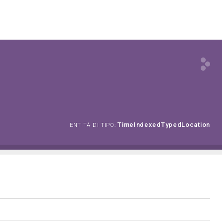
TimeIndexedTypedLocation
ENTITÀ DI TIPO: