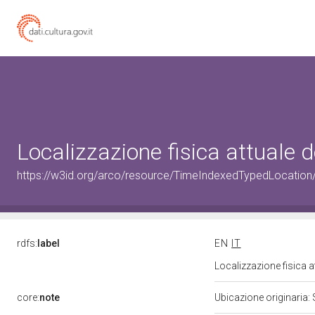
Localizzazione fisica attuale
https://w3id.org/arco/resource/TimeIndexedTypedLocation
rdfs:
label
EN
IT
Localizzazione fisica 
core:
note
Ubicazione originaria: