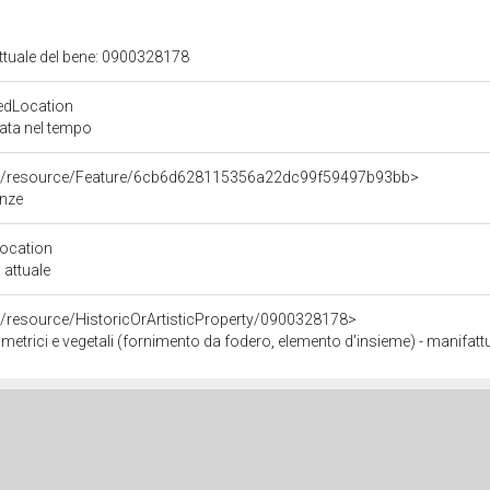
attuale del bene: 0900328178
edLocation
zata nel tempo
rco/resource/Feature/6cb6d628115356a22dc99f59497b93bb>
enze
Location
 attuale
o/resource/HistoricOrArtisticProperty/0900328178>
metrici e vegetali (fornimento da fodero, elemento d'insieme) - manifatt