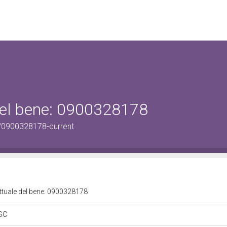
 del bene: 0900328178
/0900328178-current
attuale del bene: 0900328178
 SC