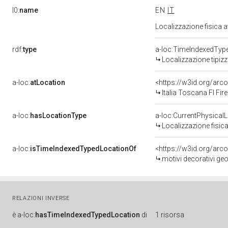
l0:
name
EN
IT
Localizzazione fisica 
rdf:
type
a-loc:TimeIndexedTyp
Localizzazione tipiz
a-loc:
atLocation
<https://w3id.org/a
Italia Toscana FI Fir
a-loc:
hasLocationType
a-loc:CurrentPhysical
Localizzazione fisica
a-loc:
isTimeIndexedTypedLocationOf
<https://w3id.org/arc
motivi decorativi geo
RELAZIONI INVERSE
è
a-loc:
hasTimeIndexedTypedLocation
di
1 risorsa