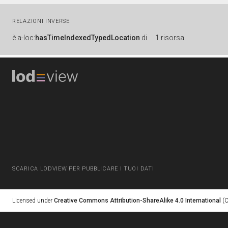
RELAZIONI INVERSE
è
a-loc:
hasTimeIndexedTypedLocation
di
1 risorsa
SCARICA LODVIEW PER PUBBLICARE I TUOI DATI
Licensed under
Creative Commons Attribution-ShareAlike 4.0 International
(C