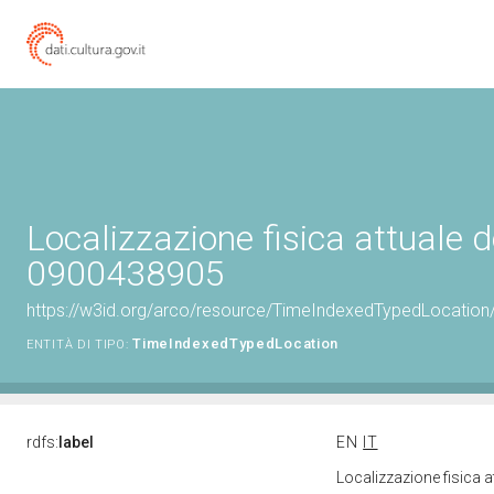
Localizzazione fisica attuale d
0900438905
https://w3id.org/arco/resource/TimeIndexedTypedLocation
TimeIndexedTypedLocation
ENTITÀ DI TIPO:
rdfs:
label
EN
IT
Localizzazione fisica 