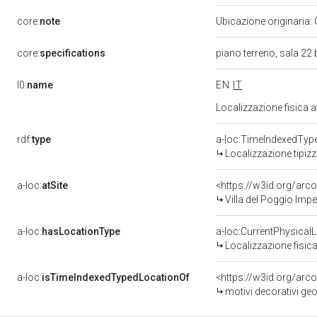
core:
note
Ubicazione originaria:
core:
specifications
piano terreno, sala 22 
l0:
name
EN
IT
Localizzazione fisica 
rdf:
type
a-loc:TimeIndexedTyp
Localizzazione tipiz
a-loc:
atSite
<https://w3id.org/ar
Villa del Poggio Imp
a-loc:
hasLocationType
a-loc:CurrentPhysical
Localizzazione fisica
a-loc:
isTimeIndexedTypedLocationOf
<https://w3id.org/arc
motivi decorativi geo