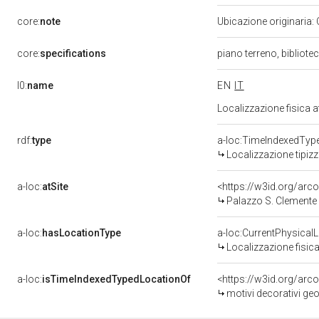
core:
note
Ubicazione originaria:
core:
specifications
piano terreno, bibliote
l0:
name
EN
IT
Localizzazione fisica 
rdf:
type
a-loc:TimeIndexedTyp
Localizzazione tipiz
a-loc:
atSite
<https://w3id.org/ar
Palazzo S. Clemente (
a-loc:
hasLocationType
a-loc:CurrentPhysical
Localizzazione fisica
a-loc:
isTimeIndexedTypedLocationOf
<https://w3id.org/arc
motivi decorativi geom