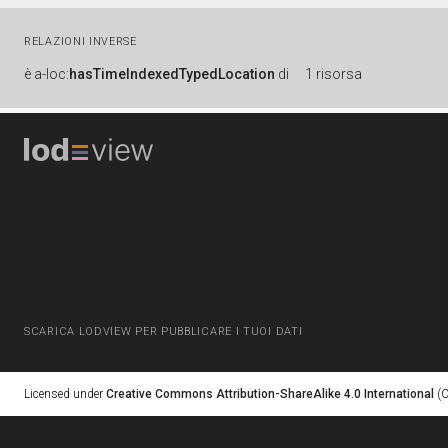
RELAZIONI INVERSE
è
a-loc:
hasTimeIndexedTypedLocation
di
1 risorsa
SCARICA LODVIEW PER PUBBLICARE I TUOI DATI
Licensed under
Creative Commons Attribution-ShareAlike 4.0 International
(C