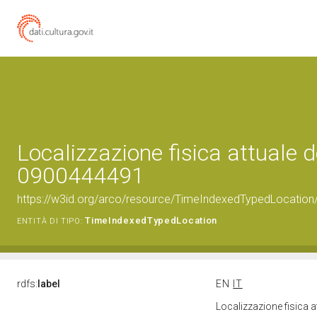
Localizzazione fisica attuale d
0900444491
https://w3id.org/arco/resource/TimeIndexedTypedLocation
TimeIndexedTypedLocation
ENTITÀ DI TIPO:
rdfs:
label
EN
IT
Localizzazione fisica 