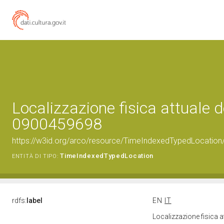
Localizzazione fisica attuale d
0900459698
https://w3id.org/arco/resource/TimeIndexedTypedLocation
TimeIndexedTypedLocation
ENTITÀ DI TIPO:
rdfs:
label
EN
IT
Localizzazione fisica 