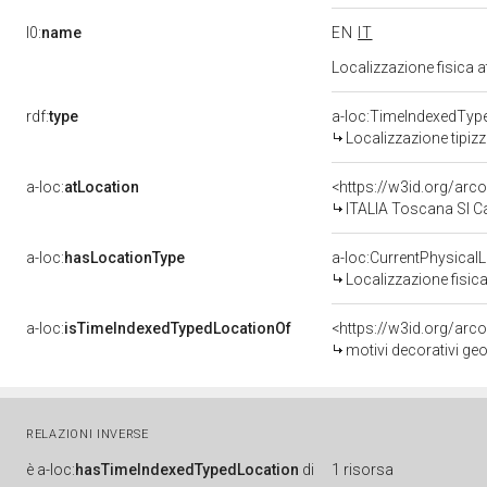
l0:
name
EN
IT
Localizzazione fisica 
rdf:
type
a-loc:TimeIndexedTyp
Localizzazione tipiz
a-loc:
atLocation
<https://w3id.org/a
ITALIA Toscana SI Ca
a-loc:
hasLocationType
a-loc:CurrentPhysical
Localizzazione fisica
a-loc:
isTimeIndexedTypedLocationOf
<https://w3id.org/arc
motivi decorativi geom
RELAZIONI INVERSE
è
a-loc:
hasTimeIndexedTypedLocation
di
1 risorsa