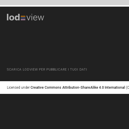
SCARICA LODVIEW PER PUBBLICARE I TUOI DATI
Licensed under
Creative Commons Attribution-ShareAlike 4.0 International
(C